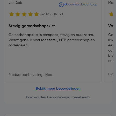
Jim Bob
Mou
Geverifieerde aankoop
5
2025-04-30
Stevig gereedschapskist
Veel
Gereedschapskist is compact, stevig en duurzaam.
Goed
Wordt gebruik voor racefiets-, MTB gereedschap en
(Mak
onderdelen .
een 
ook 
bits
onde
ruim
wate
Prod
Productaanbeveling : Nee
plug
keer
verr
Bekijk meer beoordelingen
Hoe worden beoordelingen berekend?