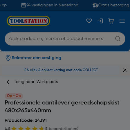
 op
94 vestigingen in Nederland
Gratis bezorging 
Selecteer een vestiging
5% click & collect korting met code COLLECT
Terug naar
Werkplaats
Op = Op
Professionele cantilever gereedschapskist
480x265x440mm
Productcode: 24391
4.8
8 beoordeling(en)