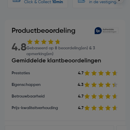
Click & Collect
10min
in de vestigingen
Productbeoordeling
4.8
Gebaseerd op 8 beoordeling(en) & 3
opmerking(en)
Gemiddelde klantbeoordelingen
Prestaties
4.7
Eigenschappen
4.3
Betrouwbaarheid
4.7
Prijs-kwaliteitverhouding
4.7