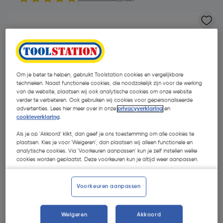
Om je beter te helpen, gebruikt Toolstation cookies en vergelijkbare
technieken. Naast functionele cookies, die noodzakelijk zijn voor de werking
van de website, plaatsen wij ook analytische cookies om onze website
verder te verbeteren. Ook gebruiken wij cookies voor gepersonaliseerde
advertenties. Lees hier meer over in onze
privacyverklaring
en
cookieverklaring
.
Als je op 'Akkoord' klikt, dan geef je ons toestemming om alle cookies te
plaatsen. Kies je voor 'Weigeren', dan plaatsen wij alleen functionele en
analytische cookies. Via 'Voorkeuren aanpassen' kun je zelf instellen welke
cookies worden geplaatst. Deze voorkeuren kun je altijd weer aanpassen.
€ 15,71
| Excl. btw € 12,98
Voorkeuren aanpassen
Weigeren
Akkoord
Selecteer winkel - Bekijk voorraadniveaus en haal binnen 10