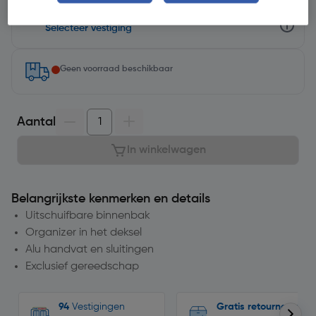
minuten op
Selecteer vestiging
Geen voorraad beschikbaar
Aantal
In winkelwagen
Belangrijkste kenmerken en details
Uitschuifbare binnenbak
Organizer in het deksel
Alu handvat en sluitingen
Exclusief gereedschap
94
Vestigingen
Gratis retourneren