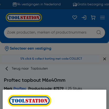
94 vestigingen in Nederland
Gratis bezorging van
Selecteer een vestiging
5% click & collect korting met code COLLECT
Terug naar
Tapbouten
Proftec tapbout M6x40mm
Merk
Proftec
Productcode: 87579
| 25 Stuks