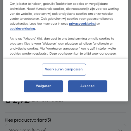
Om je beter te helpen, gebruikt Toolstation cookies en vergelijkbare
technieken. Naast functionele cookies, die noodzakelijk zijn voor de werking
van de website, plaatsen wij ook analytische cookies om onze website
verder te verbeteren. Ook gebruiken wij cookies voor gepersonaliseerde
advertenties. Lees hier meer over in onze
privacyverklaring
en
cookieverklaring
.
Als je op 'Akkoord' klikt, dan geef je ons toestemming om alle cookies te
plaatsen. Kies je voor 'Weigeren', dan plaatsen wij alleen functionele en
- 31 %
analytische cookies. Via 'Voorkeuren aanpassen' kun je zelf instellen welke
cookies worden geplaatst. Deze voorkeuren kun je altijd weer aanpassen.
Voorkeuren aanpassen
Weigeren
Akkoord
€ 3,93
€ 2,72
| Excl. btw € 2,25
Kies productvariant
(3)