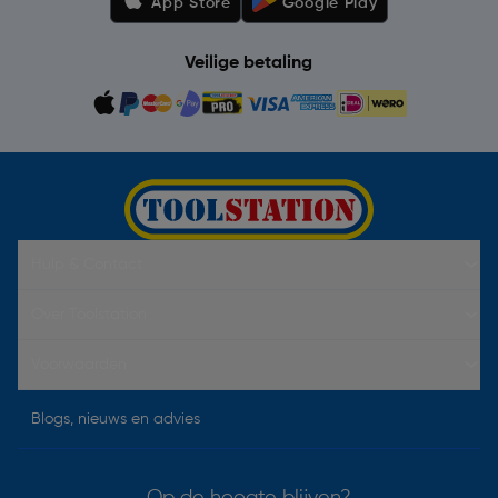
App Store
Google Play
Veilige betaling
Hulp & Contact
Over Toolstation
Voorwaarden
Blogs, nieuws en advies
Op de hoogte blijven?