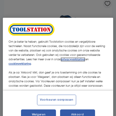
Om je beter te helpen, gebruikt Toolstation cookies en vergelijkbare
technieken. Naast functionele cookies, die noodzakelijk zijn voor de werking
- 30 %
van de website, plaatsen wij ook analytische cookies om onze website
verder te verbeteren. Ook gebruiken wij cookies voor gepersonaliseerde
advertenties. Lees hier meer over in onze
privacyverklaring
en
cookieverklaring
.
Als je op 'Akkoord' klikt, dan geef je ons toestemming om alle cookies te
plaatsen. Kies je voor 'Weigeren', dan plaatsen wij alleen functionele en
analytische cookies. Via 'Voorkeuren aanpassen' kun je zelf instellen welke
cookies worden geplaatst. Deze voorkeuren kun je altijd weer aanpassen.
€ 78,71
€ 55,09
| Excl. btw € 45,53
Voorkeuren aanpassen
Kies productvariant
(6)
Weigeren
Akkoord