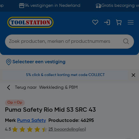
p
94 vestigingen in Nederland
Gratis bezorging va
Selecteer een vestiging
5% click & collect korting met code COLLECT
Terug naar
Werkkleding & PBM
Op = Op
Puma Safety Rio Mid S3 SRC 43
Merk
Puma Safety
Productcode: 46295
4.5
25 beoordeling(en)