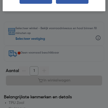
Selecteer winkel - Bekijk voorraadniveaus en haal binnen 10
minuten op
Selecteer vestiging
Geen voorraad beschikbaar
Aantal
In winkelwagen
Belangrijkste kenmerken en details
TPU Zool