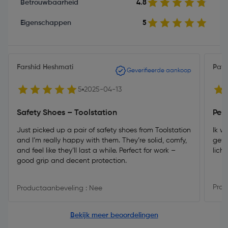
Betrouwbaarheid
4.8
Eigenschappen
5
Farshid Heshmati
Patr
Geverifieerde aankoop
5
2025-04-13
Safety Shoes – Toolstation
Perf
Just picked up a pair of safety shoes from Toolstation
Ik w
and I’m really happy with them. They’re solid, comfy,
gewe
and feel like they’ll last a while. Perfect for work –
lich
good grip and decent protection.
Prod
Productaanbeveling : Nee
Bekijk meer beoordelingen