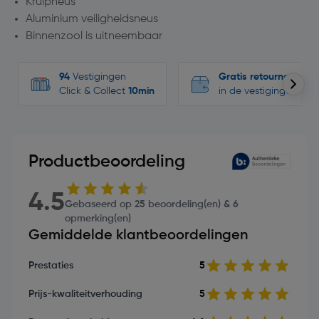
Kruipneus
Aluminium veiligheidsneus
Binnenzool is uitneembaar
94
Vestigingen
Gratis retourneren
Click & Collect
10min
in de vestigingen
Productbeoordeling
4.5
Gebaseerd op 25 beoordeling(en) & 6
opmerking(en)
Gemiddelde klantbeoordelingen
Prestaties
5
Prijs-kwaliteitverhouding
5