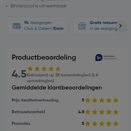
Binnenzool is uitneembaar
94
Vestigingen
Gratis retourneren
Click & Collect
10min
in de vestigingen
Productbeoordeling
4.5
Gebaseerd op 25 beoordeling(en) & 6
opmerking(en)
Gemiddelde klantbeoordelingen
Prijs-kwaliteitverhouding
5
Betrouwbaarheid
4.8
Prestaties
5