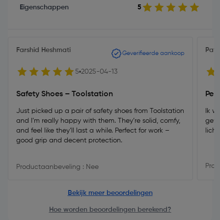
Eigenschappen
5
Farshid Heshmati
Patr
Geverifieerde aankoop
5
2025-04-13
Safety Shoes – Toolstation
Perf
Just picked up a pair of safety shoes from Toolstation
Ik w
and I’m really happy with them. They’re solid, comfy,
gewe
and feel like they’ll last a while. Perfect for work –
lich
good grip and decent protection.
Prod
Productaanbeveling : Nee
Bekijk meer beoordelingen
Hoe worden beoordelingen berekend?