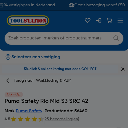
94 vestigingen in Nederland
Gratis bezorging vanaf €50
Selecteer een vestiging
5% click & collect korting met code COLLECT
Terug naar
Werkkleding & PBM
Op = Op
Puma Safety Rio Mid S3 SRC 42
Merk
Puma Safety
Productcode: 56460
4.5
25 beoordeling(en)