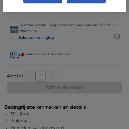
Selecteer winkel - Bekijk voorraadniveaus en haal binnen 10
minuten op
Selecteer vestiging
Geen voorraad beschikbaar
Aantal
In winkelwagen
Belangrijkste kenmerken en details
TPU Zool
Kruipneus
Aluminium veiligheidsneus