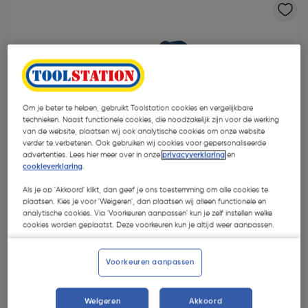
Om je beter te helpen, gebruikt Toolstation cookies en vergelijkbare
technieken. Naast functionele cookies, die noodzakelijk zijn voor de werking
van de website, plaatsen wij ook analytische cookies om onze website
verder te verbeteren. Ook gebruiken wij cookies voor gepersonaliseerde
advertenties. Lees hier meer over in onze
privacyverklaring
en
cookieverklaring
.
Als je op 'Akkoord' klikt, dan geef je ons toestemming om alle cookies te
plaatsen. Kies je voor 'Weigeren', dan plaatsen wij alleen functionele en
analytische cookies. Via 'Voorkeuren aanpassen' kun je zelf instellen welke
cookies worden geplaatst. Deze voorkeuren kun je altijd weer aanpassen.
€ 78,71
| Excl. btw € 65,05
Voorkeuren aanpassen
Kies productvariant
(6)
Weigeren
Akkoord