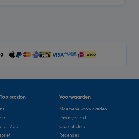
ng
Toolstation
Voorwaarden
ons
Algemene voorwaarden
aart
Privacybeleid
ation App
Cookiebeleid
brief
Recensies