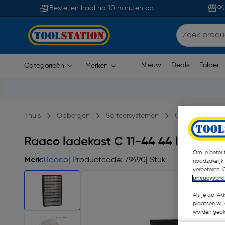
Bestel en haal na 10 minuten op
94
Nieuw
Deals
Folder
Categorieën
Merken
|
Thuis
Opbergen
Sorteersystemen
Opbergkasten
Raaco ladekast C 11-44 44 laden
Om je beter t
Merk:
Raaco
| Productcode: 79490
| Stuk
noodzakelijk
verbeteren. 
privacyverk
Als je op 'Ak
plaatsen wij 
worden gepla