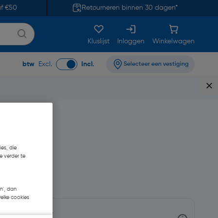
af €50
Retourneren binnen 30 dagen*
Kluslijst
Inloggen
Winkelwagen
btw
Excl.
Incl.
Selecteer een vestiging
es, die
e verder te
,68
n', dan
welke cookies
nnen 3-5 werkdagen.