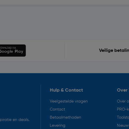
OWNLOAD VIA
Veilige betali
Google Play
Hulp & Contact
Over 
Veelgestelde vragen
Over 
Contact
PRO-k
Betaalmethoden
Toolst
iratie en deals.
Levering
Nieuws