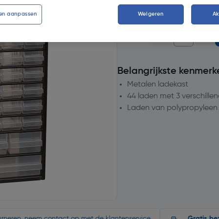
20+
voor bezorging
en aanpassen
Weigeren
A
Aantal
Belangrijkste kenmerk
Metalen ladekast
44 laden met 3 verschill
Laden van polypropyleen
ourneren, neem contact op met de klantenservice.
Gratis be