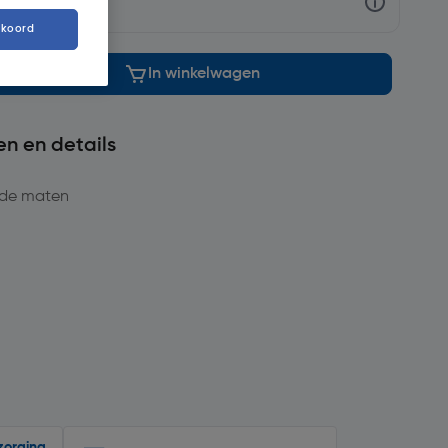
kkoord
In winkelwagen
en en details
ende maten
zorging