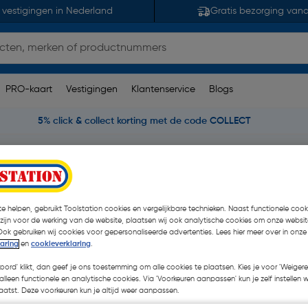
 vestigingen in Nederland
Gratis bezorging van
PRO-kaart
Vestigingen
Klantenservice
Blogs
5% click & collect korting met de code COLLECT
Raaco ladekast C 11-44
e helpen, gebruikt Toolstation cookies en vergelijkbare technieken. Naast functionele cooki
 zijn voor de werking van de website, plaatsen wij ook analytische cookies om onze websit
Ook gebruiken wij cookies voor gepersonaliseerde advertenties. Lees hier meer over in onze
€ 55,27
laring
en
cookieverklaring
.
| Excl. btw € 45
koord' klikt, dan geef je ons toestemming om alle cookies te plaatsen. Kies je voor 'Weigere
alleen functionele en analytische cookies. Via 'Voorkeuren aanpassen' kun je zelf instellen 
atst. Deze voorkeuren kun je altijd weer aanpassen.
op voorraad, leverbaar bi