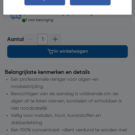
op voorraad
voor bezorging op
maandag
1
voor bezorging
Aantal
In winkelwagen
Belangrijkste kenmerken en details
Een professionele reiniger voor algen-en
mosbestrijding
Bevochtigen van de aanslag is voldoende om de
algen af te laten sterven, borstelen of schrobben is
niet noodzakelijk
Veilig voor metalen, hout, kunststoffen en
dakbedekking
Een 100% concentraat -dient verdund te worden met