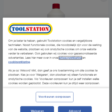
Om je beter te helpen, gebruikt Toolstation cookies en vergelijkbare
technieken. Naast functionele cookies, die noodzakelijk zijn voor de werking
van de website, plaatsen wij ook analytische cookies om onze website
verder te verbeteren. Ook gebruiken wij cookies voor gepersonaliseerde
advertenties. Lees hier meer over in onze
privacyverklaring
en
cookieverklaring
.
Als je op 'Akkoord' klikt, dan geef je ons toestemming om alle cookies te
plaatsen. Kies je voor 'Weigeren', dan plaatsen wij alleen functionele en
€ 10,66
analytische cookies. Via 'Voorkeuren aanpassen' kun je zelf instellen welke
| Excl. btw € 8,81
cookies worden geplaatst. Deze voorkeuren kun je altijd weer aanpassen.
Voorkeuren aanpassen
Selecteer winkel - Bekijk voorraadniveaus en haal binnen 10
minuten op
Selecteer vestiging
Weigeren
Akkoord