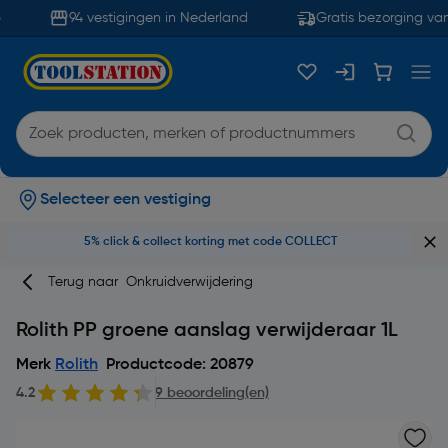
94 vestigingen in Nederland
Gratis bezorging van
Selecteer een vestiging
5% click & collect korting met code COLLECT
Terug naar
Onkruidverwijdering
Rolith PP groene aanslag verwijderaar 1L
Merk
Rolith
Productcode: 20879
4.2
9 beoordeling(en)