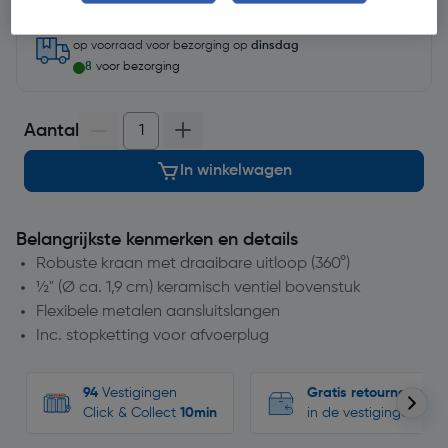
op voorraad
voor bezorging op
dinsdag
8
voor bezorging
Aantal
In winkelwagen
Belangrijkste kenmerken en details
Robuste kraan met draaibare uitloop (360°)
½" (Ø ca. 1,9 cm) keramisch ventiel bovenstuk
Flexibele metalen aansluitslangen
Inc. stopketting voor afvoerplug
94
Vestigingen
Gratis retourneren
Click & Collect
10min
in de vestigingen