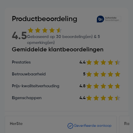
Productbeoordeling
4.5
Gebaseerd op 30 beoordeling(en) & 5
opmerking(en)
Gemiddelde klantbeoordelingen
Prestaties
4.4
Betrouwbaarheid
5
Prijs-kwaliteitverhouding
4.8
Eigenschappen
4.4
HerSte
Ramo
Geverifieerde aankoop