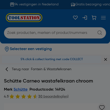
94 vestigingen in Nederland
Gratis bezorging vanaf
Selecteer een vestiging
5% click & collect korting met code COLLECT
Terug naar
Fontein & Wastafelkranen
Schütte Carneo wastafelkraan chroom
Merk
Schütte
Productcode: 14924
4.5
30 beoordeling(en)