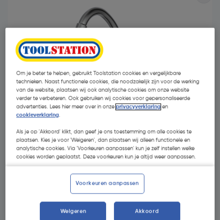
Om je beter te helpen, gebruikt Toolstation cookies en vergelijkbare
technieken. Naast functionele cookies, die noodzakelijk zijn voor de werking
van de website, plaatsen wij ook analytische cookies om onze website
verder te verbeteren. Ook gebruiken wij cookies voor gepersonaliseerde
advertenties. Lees hier meer over in onze
privacyverklaring
en
cookieverklaring
.
Als je op 'Akkoord' klikt, dan geef je ons toestemming om alle cookies te
plaatsen. Kies je voor 'Weigeren', dan plaatsen wij alleen functionele en
analytische cookies. Via 'Voorkeuren aanpassen' kun je zelf instellen welke
€ 38,50
cookies worden geplaatst. Deze voorkeuren kun je altijd weer aanpassen.
| Excl. btw € 31,82
Voorkeuren aanpassen
Selecteer winkel - Bekijk voorraadniveaus en haal binnen 10
minuten op
Weigeren
Akkoord
Selecteer vestiging