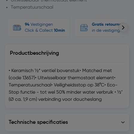
Uitwisselbaar thermostaat element
Temperatuurschaal
94
Vestigingen
Gratis retourneren
Click & Collect
10min
in de vestigingen
Productbeschrijving
• Keramisch ½“ ventiel bovenstuk• Matched met
(code 13657)• Uitwisselbaar thermostaat element•
Temperatuurschaal• Veiligheidsstop op 38°C• Eco-
Stop functie - tot wel 50% minder water verbruik • ½"
(Ø ca. 1,9 cm) verbinding voor doucheslang
Technische specificaties
Technische specificaties