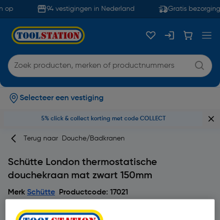
 op
94 vestigingen in Nederland
Gratis bezorging
Selecteer een vestiging
5% click & collect korting met code COLLECT
Terug naar
Douche/Badkranen
Schütte London thermostatische
douchekraan mat zwart 150mm
Merk
Schütte
Productcode: 17021