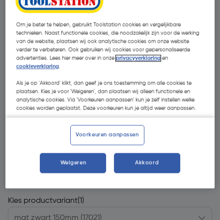
Om je beter te helpen, gebruikt Toolstation cookies en vergelijkbare
technieken. Naast functionele cookies, die noodzakelijk zijn voor de werking
van de website, plaatsen wij ook analytische cookies om onze website
verder te verbeteren. Ook gebruiken wij cookies voor gepersonaliseerde
advertenties. Lees hier meer over in onze
privacyverklaring
en
cookieverklaring
.
Als je op 'Akkoord' klikt, dan geef je ons toestemming om alle cookies te
plaatsen. Kies je voor 'Weigeren', dan plaatsen wij alleen functionele en
analytische cookies. Via 'Voorkeuren aanpassen' kun je zelf instellen welke
cookies worden geplaatst. Deze voorkeuren kun je altijd weer aanpassen.
Voorkeuren aanpassen
€ 99,95
Weigeren
Akkoord
| Excl. btw € 82,60
Kies productvariant
(1)