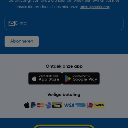
Je ontvangt van ons 2 à 3 keer per week een e-mail vol met
inspiratie en deals. Lees hier onze
privacyverklaring
.
Abonneren
Ontdek onze app
Downloaden in de
DOWNLOAD VIA
App Store
Google Play
Veilige betaling