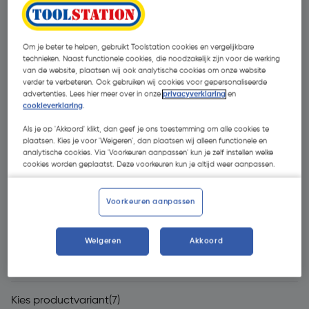
Om je beter te helpen, gebruikt Toolstation cookies en vergelijkbare
technieken. Naast functionele cookies, die noodzakelijk zijn voor de werking
van de website, plaatsen wij ook analytische cookies om onze website
verder te verbeteren. Ook gebruiken wij cookies voor gepersonaliseerde
advertenties. Lees hier meer over in onze
privacyverklaring
en
cookieverklaring
.
Als je op 'Akkoord' klikt, dan geef je ons toestemming om alle cookies te
plaatsen. Kies je voor 'Weigeren', dan plaatsen wij alleen functionele en
analytische cookies. Via 'Voorkeuren aanpassen' kun je zelf instellen welke
cookies worden geplaatst. Deze voorkeuren kun je altijd weer aanpassen.
Voorkeuren aanpassen
Weigeren
Akkoord
€ 459,00
| Excl. btw € 379,34
Kies productvariant
(7)