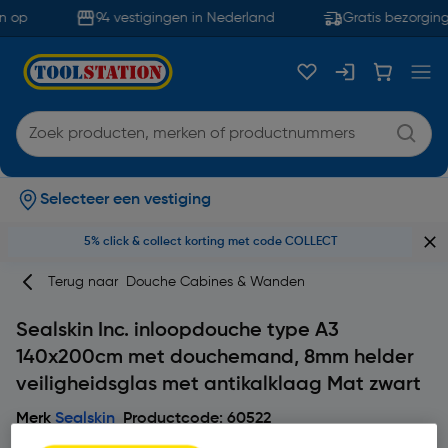
 op
94 vestigingen in Nederland
Gratis bezorging
Selecteer een vestiging
5% click & collect korting met code COLLECT
Terug naar
Douche Cabines & Wanden
Sealskin Inc. inloopdouche type A3
140x200cm met douchemand, 8mm helder
veiligheidsglas met antikalklaag Mat zwart
Merk
Sealskin
Productcode: 60522