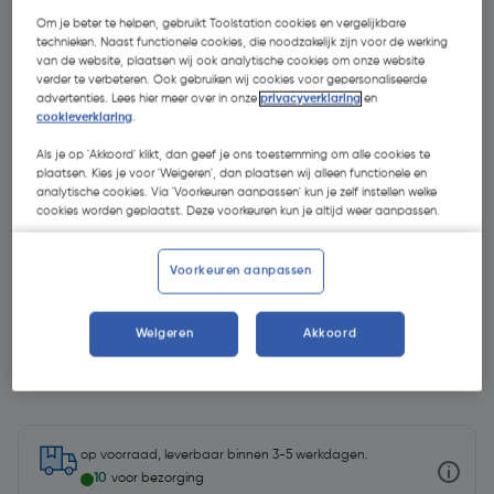
Om je beter te helpen, gebruikt Toolstation cookies en vergelijkbare
technieken. Naast functionele cookies, die noodzakelijk zijn voor de werking
van de website, plaatsen wij ook analytische cookies om onze website
verder te verbeteren. Ook gebruiken wij cookies voor gepersonaliseerde
advertenties. Lees hier meer over in onze
privacyverklaring
en
cookieverklaring
.
Als je op 'Akkoord' klikt, dan geef je ons toestemming om alle cookies te
plaatsen. Kies je voor 'Weigeren', dan plaatsen wij alleen functionele en
analytische cookies. Via 'Voorkeuren aanpassen' kun je zelf instellen welke
cookies worden geplaatst. Deze voorkeuren kun je altijd weer aanpassen.
Voorkeuren aanpassen
Weigeren
Akkoord
€ 299,00
| Excl. btw € 247,11
op voorraad, leverbaar binnen 3-5 werkdagen.
10
voor bezorging