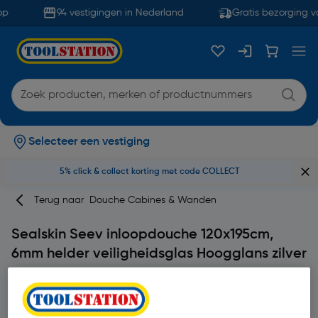
p
94 vestigingen in Nederland
Gratis bezorging v
Selecteer een vestiging
5% click & collect korting met code COLLECT
Terug naar
Douche Cabines & Wanden
Sealskin Seev inloopdouche 120x195cm,
6mm helder veiligheidsglas Hoogglans zilver
Merk
Sealskin
Productcode: 93420