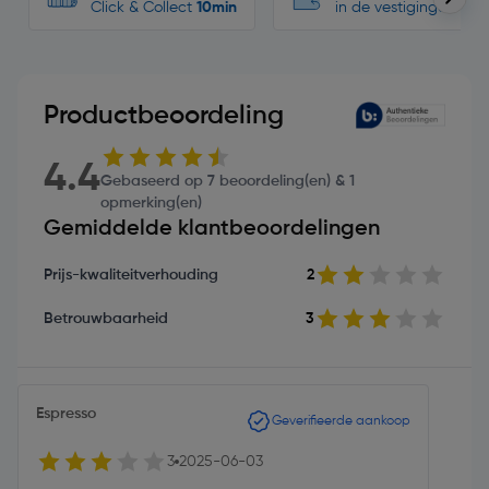
Click & Collect
10min
in de vestigingen
Productbeoordeling
4.4
Gebaseerd op 7 beoordeling(en) & 1
opmerking(en)
Gemiddelde klantbeoordelingen
Prijs-kwaliteitverhouding
2
Betrouwbaarheid
3
Espresso
Geverifieerde aankoop
3
2025-06-03