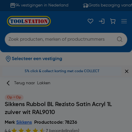
94 vestigingen in Nederland
Gratis bezorging vanaf 
Selecteer een vestiging
5% click & collect korting met code COLLECT
Terug naar
Lakken
Op = Op
Sikkens Rubbol BL Rezisto Satin Acryl 1L
zuiver wit RAL9010
Merk
Sikkens
Productcode: 78236
4.4
7 beoordeling(en)