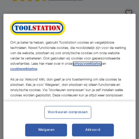
Om je beter te helpen, gebruikt Toolstation cookies en vergelijkbare
technieken. Naast functionele cookies, die noodzakelijk zijn voor de werking
van de website, plaatsen wij ook analytische cookies om onze website
verder te verbeteren. Ook gebruiken wij cookies voor gepersonaliseerde
advertenties. Lees hier meer over in onze
privacyverklaring
en
cookieverklaring
.
Als je op 'Akkoord' klikt, dan geef je ons toestemming om alle cookies te
plaatsen. Kies je voor 'Weigeren', dan plaatsen wij alleen functionele en
analytische cookies. Via 'Voorkeuren aanpassen' kun je zelf instellen welke
cookies worden geplaatst. Deze voorkeuren kun je altijd weer aanpassen.
Voorkeuren aanpassen
€ 56,21
| Excl. btw € 46,45
Weigeren
Akkoord
Selecteer winkel - Bekijk voorraadniveaus en haal binnen 10