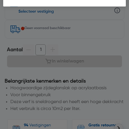
minuten op
Selecteer vestiging
Geen voorraad beschikbaar
Aantal
In winkelwagen
Belangrijkste kenmerken en details
Hoogwaardige zijdeglanslak op acrylaatbasis
Voor binnengebruik
Deze verf is sneldrogend en heeft een hoge dekkracht
Het verbruik is circa 10m2 per liter.
94
Vestigingen
Gratis retourneren