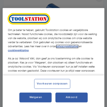
Om je beter te helpen, gebruikt Toolstation cookies en vergelijkbare
technieken. Naast functionele cookies, die noodzakelijk zijn voor de werking
van de website, plaatsen wij ook analytische cookies om onze website
verder te verbeteren. Ook gebruiken wij cookies voor gepersonaliseerde
advertenties. Lees hier meer over in onze
privacyverklaring
en
cookieverklaring
.
Als je op 'Akkoord' klikt, dan geef je ons toestemming om alle cookies te
plaatsen. Kies je voor 'Weigeren', dan plaatsen wij alleen functionele en
analytische cookies. Via 'Voorkeuren aanpassen' kun je zelf instellen welke
cookies worden geplaatst. Deze voorkeuren kun je altijd weer aanpassen.
€ 3,11
| Excl. btw € 2,57
Voorkeuren aanpassen
Kies productvariant
(6)
Weigeren
Akkoord