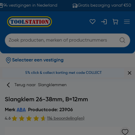
94 vestigingen in Nederland
Gratis bezorging vanaf €50
Selecteer een vestiging
5% click & collect korting met code COLLECT
Terug naar
Slangklemmen
Slangklem 26-38mm, B=12mm
Merk
ABA
Productcode: 23906
4.6
114 beoordeling(en)