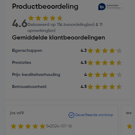
Productbeoordeling
4.6
Gebaseerd op 114 beoordeling(en) & 11
opmerking(en)
Gemiddelde klantbeoordelingen
Eigenschappen
4.3
Prestaties
4.5
Prijs-kwaliteitverhouding
4
Betrouwbaarheid
4.5
jos vdV
ww
Geverifieerde aankoop
5
2024-07-16