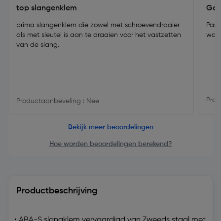
top slangenklem
Goe
prima slangenklem die zowel met schroevendraaier
Past
als met sleutel is aan te draaien voor het vastzetten
wate
van de slang.
Prod
Productaanbeveling : Nee
Bekijk meer beoordelingen
Hoe worden beoordelingen berekend?
Productbeschrijving
• ABA-S slangklem vervaardigd van Zweeds staal met