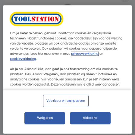
Om je beter te helpen, gebruikt Toolstation cookies en vergelijkbare
technieken. Naast functionele cookies, die noodzakelijk zijn voor de werking
van de website, plaatsen wij ook analytische cookies om onze website
verder te verbeteren. Ook gebruiken wij cookies voor gepersonaliseerde
advertenties. Lees hier meer over in onze
privacyverklaring
en
cookieverklaring
.
Als je op 'Akkoord' klikt, dan geef je ons toestemming om alle cookies te
plaatsen. Kies je voor 'Weigeren', dan plaatsen wij alleen functionele en
analytische cookies. Via 'Voorkeuren aanpassen' kun je zelf instellen welke
cookies worden geplaatst. Deze voorkeuren kun je altijd weer aanpassen.
€ 14,05
| Excl. btw € 11,61
Voorkeuren aanpassen
Kies productvariant
(6)
Weigeren
Akkoord