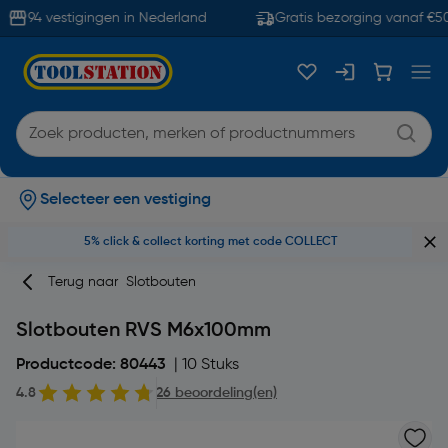
94 vestigingen in Nederland
Gratis bezorging vanaf €50
Selecteer een vestiging
5% click & collect korting met code COLLECT
Terug naar
Slotbouten
Slotbouten RVS M6x100mm
Productcode: 80443
| 10 Stuks
4.8
26 beoordeling(en)