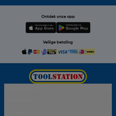
Ontdek onze app
Downloaden in de
DOWNLOAD VIA
App Store
Google Play
Veilige betaling
Hulp & Contact
Over Toolstation
Voorwaarden