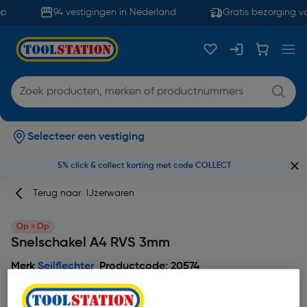
p
94 vestigingen in Nederland
Gratis bezorging va
Selecteer een vestiging
5% click & collect korting met code COLLECT
Terug naar
IJzerwaren
Op = Op
Snelschakel A4 RVS 3mm
Merk
Seilflechter
Productcode: 20574
5
1 beoordeling(en)