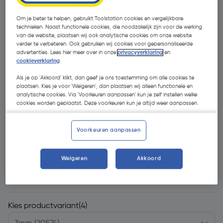
Om je beter te helpen, gebruikt Toolstation cookies en vergelijkbare
technieken. Naast functionele cookies, die noodzakelijk zijn voor de werking
van de website, plaatsen wij ook analytische cookies om onze website
verder te verbeteren. Ook gebruiken wij cookies voor gepersonaliseerde
advertenties. Lees hier meer over in onze
privacyverklaring
en
cookieverklaring
.
Als je op 'Akkoord' klikt, dan geef je ons toestemming om alle cookies te
plaatsen. Kies je voor 'Weigeren', dan plaatsen wij alleen functionele en
analytische cookies. Via 'Voorkeuren aanpassen' kun je zelf instellen welke
cookies worden geplaatst. Deze voorkeuren kun je altijd weer aanpassen.
Voorkeuren aanpassen
Weigeren
Akkoord
€ 0,46
| Excl. btw € 0,38
Kies productvariant
(4)