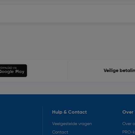
OWNLOAD VIA
Veilige betali
Google Play
Hulp & Contact
Over 
Veelgestelde vragen
Over 
Contact
PRO-k