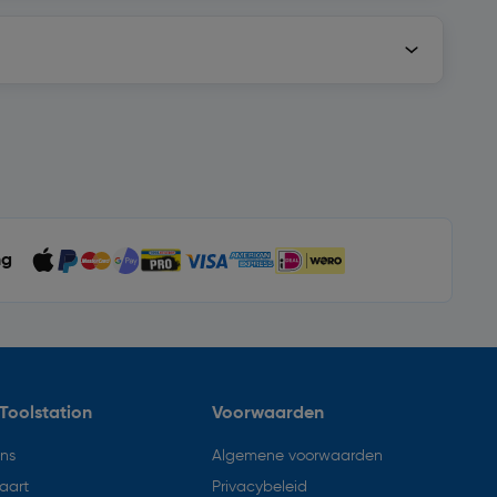
ng
Toolstation
Voorwaarden
ons
Algemene voorwaarden
aart
Privacybeleid