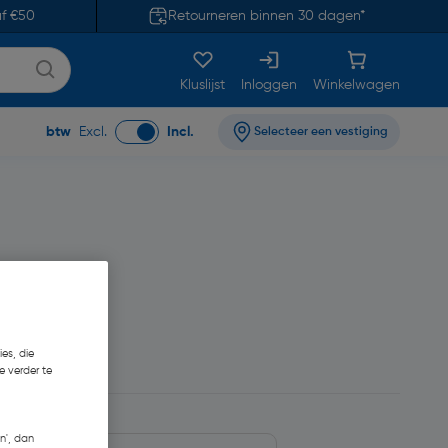
af €50
Retourneren binnen 30 dagen*
Kluslijst
Inloggen
Winkelwagen
btw
Excl.
Incl.
Selecteer een vestiging
5
es, die
e verder te
n', dan