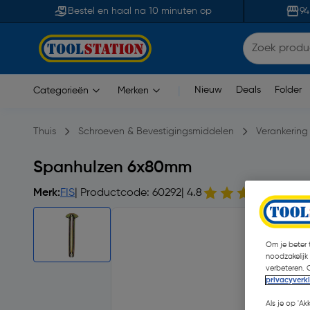
Bestel en haal na 10 minuten op
94
Nieuw
Deals
Folder
Categorieën
Merken
|
Thuis
Schroeven & Bevestigingsmiddelen
Verankering
Spanhulzen 6x80mm
Merk:
FIS
| Productcode: 60292
| 4.8
11 o
Om je beter t
noodzakelijk
verbeteren. 
privacyverk
Als je op 'Ak