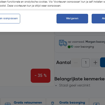
alleen functionele en analytische cookies. Via 'Voorkeuren aanpassen' kun je zelf instellen 
atst. Deze voorkeuren kun je altijd weer aanpassen.
en aanpassen
Weigeren
A
Selecteer winkel - Bekijk voo
Selecteer vestiging
op voorraad.
Morgen bezor
10
voor bezorging
Aantal
- 35 %
Belangrijkste kenmerke
Staal geel verzinkt
Gratis retourneren
Gratis bezorging