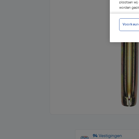
plaatsen wij 
worden gepla
Voorkeur
94
Vestigingen