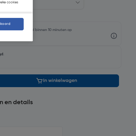
welke cookies
kkoord
rraadniveaus en haal binnen 10 minuten op
gd
.
In winkelwagen
n en details