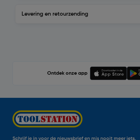
Levering en retourzending
Levering en retourzending
Soortgelijke artikelen
Downloaden in de
D
Ontdek onze app
App Store
Schrijf je in voor de nieuwsbrief en mis nooit meer iets.