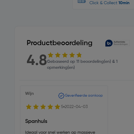
Click & Collect
10min
Productbeoordeling
4.8
Gebaseerd op 11 beoordeling(en) & 1
opmerking(en)
Wijn
Geverifieerde aankoop
5
2022-04-03
Spanhuls
Ideaal voor snel werken op massieve