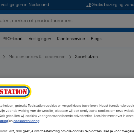
 vestigingen in Nederland
Gratis bezorging van
PRO-kaart
Vestigingen
Klantenservice
Blogs
Metalen ankers & Toebehoren
Spanhulzen
pmerking(en)
| 60 Stuks
€ 16,19
€ 10,47
| Excl. btw € 8,6
e helpen, gebruikt Toolstation cookies en vergelijkbare technieken. Naast functionele cooki
 zijn voor de werking van de website, plaatsen wij ook analytische cookies om onze websit
Ook gebruiken wij cookies voor gepersonaliseerde advertenties. Lees hier meer over in onze
laring
en
cookieverklaring
.
Kies productvariant
(3)
koord' klikt, dan geef je ons toestemming om alle cookies te plaatsen. Kies je voor 'Weigere