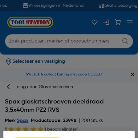
 op
94 vestigingen in Nederland
Gratis bezorging 
Selecteer een vestiging
5% click & collect korting met code COLLECT
Terug naar
Glaslatschroeven
Spax glaslatschroeven deeldraad
3,5x40mm PZ2 RVS
Merk
Spax
Productcode: 23998
| 200 Stuks
5
1 beoordeling(en)