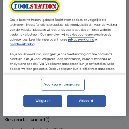
Om je beter te helpen, gebruikt Toolstation cookies en vergelijkbare
technieken. Naast functionele cookies, die noodzakelijk zijn voor de werking
van de website, plaatsen wij ook analytische cookies om onze website
verder te verbeteren. Ook gebruiken wij cookies voor gepersonaliseerde
advertenties. Lees hier meer over in onze
privacyverklaring
en
cookieverklaring
.
Als je op 'Akkoord' klikt, dan geef je ons toestemming om alle cookies te
plaatsen. Kies je voor 'Weigeren', dan plaatsen wij alleen functionele en
analytische cookies. Via 'Voorkeuren aanpassen' kun je zelf instellen welke
cookies worden geplaatst. Deze voorkeuren kun je altijd weer aanpassen.
Voorkeuren aanpassen
€ 38,29
| Excl. btw € 31,64
Weigeren
Akkoord
Kies productvariant
(1)