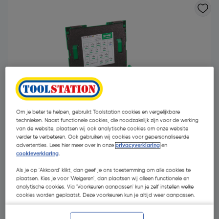
Om je beter te helpen, gebruikt Toolstation cookies en vergelijkbare
technieken. Naast functionele cookies, die noodzakelijk zijn voor de werking
van de website, plaatsen wij ook analytische cookies om onze website
verder te verbeteren. Ook gebruiken wij cookies voor gepersonaliseerde
advertenties. Lees hier meer over in onze
privacyverklaring
en
cookieverklaring
.
€ 299,00
| Excl. btw € 247,11
Als je op 'Akkoord' klikt, dan geef je ons toestemming om alle cookies te
plaatsen. Kies je voor 'Weigeren', dan plaatsen wij alleen functionele en
analytische cookies. Via 'Voorkeuren aanpassen' kun je zelf instellen welke
cookies worden geplaatst. Deze voorkeuren kun je altijd weer aanpassen.
Selecteer winkel - Bekijk voorraadniveaus en haal binnen 10
minuten op