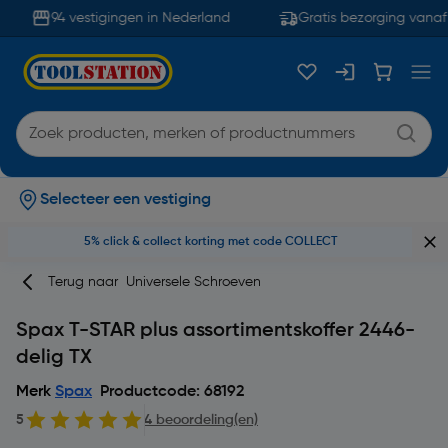
94 vestigingen in Nederland
Gratis bezorging vanaf 
Selecteer een vestiging
5% click & collect korting met code COLLECT
Terug naar
Universele Schroeven
Spax T-STAR plus assortimentskoffer 2446-
delig TX
Merk
Spax
Productcode: 68192
5
4 beoordeling(en)