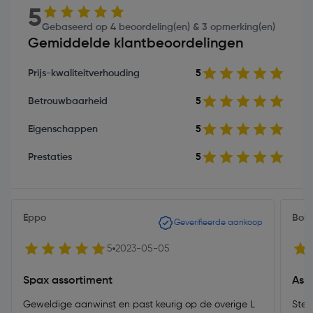
5
Gebaseerd op 4 beoordeling(en) & 3 opmerking(en)
Gemiddelde klantbeoordelingen
Prijs-kwaliteitverhouding
5
Betrouwbaarheid
5
Eigenschappen
5
Prestaties
5
Eppo
Bob
Geverifieerde aankoop
5
2023-05-05
Spax assortiment
Ass
Geweldige aanwinst en past keurig op de overige L
Ster