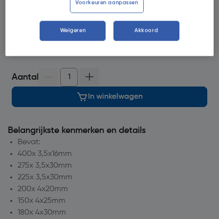
Voorkeuren aanpassen
Selecteer vestiging
Weigeren
Akkoord
op voorraad
voor bezorging op
dinsdag
14
voor bezorging
Aantal
In winkelwagen
Belangrijkste kenmerken en details
Bevat:
400x 3,5x16mm
275x 3,5x30mm
225x 3,5x30mm
200x 4x20mm
150x 4x25mm
180x 4x30mm