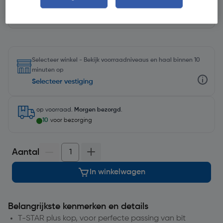
Selecteer winkel - Bekijk voorraadniveaus en haal binnen 10
minuten op
Selecteer vestiging
op voorraad.
Morgen bezorgd
.
10
voor bezorging
Aantal
In winkelwagen
Belangrijkste kenmerken en details
T-STAR plus kop, voor perfecte passing van bit