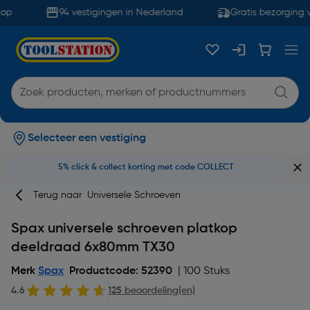
op
94 vestigingen in Nederland
Gratis bezorging v
Selecteer een vestiging
5% click & collect korting met code COLLECT
Terug naar
Universele Schroeven
Spax universele schroeven platkop
deeldraad 6x80mm TX30
Merk
Spax
Productcode: 52390
| 100 Stuks
4.6
125 beoordeling(en)