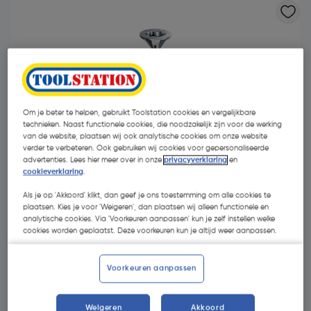
Om je beter te helpen, gebruikt Toolstation cookies en vergelijkbare
technieken. Naast functionele cookies, die noodzakelijk zijn voor de werking
- 6 %
van de website, plaatsen wij ook analytische cookies om onze website
verder te verbeteren. Ook gebruiken wij cookies voor gepersonaliseerde
advertenties. Lees hier meer over in onze
privacyverklaring
en
cookieverklaring
.
Als je op 'Akkoord' klikt, dan geef je ons toestemming om alle cookies te
plaatsen. Kies je voor 'Weigeren', dan plaatsen wij alleen functionele en
analytische cookies. Via 'Voorkeuren aanpassen' kun je zelf instellen welke
cookies worden geplaatst. Deze voorkeuren kun je altijd weer aanpassen.
€ 23,99
€ 22,44
| Excl. btw € 18,55
Voorkeuren aanpassen
Weigeren
Akkoord
Kies productvariant
(23)