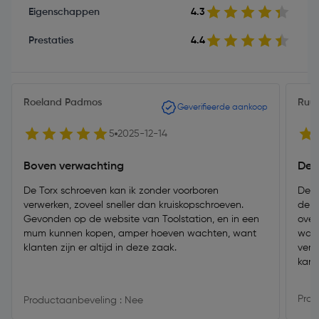
Eigenschappen
4.3
Prestaties
4.4
Roeland Padmos
Ruu
Geverifieerde aankoop
5
2025-12-14
Boven verwachting
De 
De Torx schroeven kan ik zonder voorboren
De s
verwerken, zoveel sneller dan kruiskopschroeven.
de b
Gevonden op de website van Toolstation, en in een
over
mum kunnen kopen, amper hoeven wachten, want
was 
klanten zijn er altijd in deze zaak.
verv
kan z
Prod
Productaanbeveling : Nee