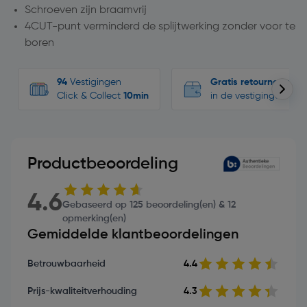
Schroeven zijn braamvrij
4CUT-punt verminderd de splijtwerking zonder voor te
boren
94
Vestigingen
Gratis retourneren
Click & Collect
10min
in de vestigingen
Productbeoordeling
4.6
Gebaseerd op 125 beoordeling(en) & 12
opmerking(en)
Gemiddelde klantbeoordelingen
Betrouwbaarheid
4.4
Prijs-kwaliteitverhouding
4.3