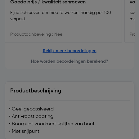
Goede prijs / kwaliteit schroeven
voo
Fijne schroeven om mee te werken, handig per 100
spec
verpakt
merk
Productaanbeveling : Nee
Prod
Bekijk meer beoordelingen
Hoe worden beoordelingen berekend?
Productbeschrijving
• Geel gepassiveerd
• Anti-roest coating
• Boorpunt voorkomt splijten van hout
• Met snijpunt