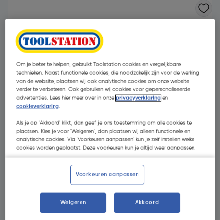
Om je beter te helpen, gebruikt Toolstation cookies en vergelijkbare
technieken. Naast functionele cookies, die noodzakelijk zijn voor de werking
van de website, plaatsen wij ook analytische cookies om onze website
verder te verbeteren. Ook gebruiken wij cookies voor gepersonaliseerde
advertenties. Lees hier meer over in onze
privacyverklaring
en
cookieverklaring
.
Als je op 'Akkoord' klikt, dan geef je ons toestemming om alle cookies te
plaatsen. Kies je voor 'Weigeren', dan plaatsen wij alleen functionele en
analytische cookies. Via 'Voorkeuren aanpassen' kun je zelf instellen welke
cookies worden geplaatst. Deze voorkeuren kun je altijd weer aanpassen.
€ 4,89
| Excl. btw € 4,04
Voorkeuren aanpassen
Weigeren
Akkoord
Kies productvariant
(10)