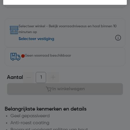
Selecteer winkel - Bekijk voorraadniveaus en haal binnen 10
minuten op
Selecteer vestiging
Geen voorraad beschikbaar
Aantal
In winkelwagen
Belangrijkste kenmerken en details
Geel gepassiveerd
Anti-roest coating
Boorpunt voorkomt splijten van hout