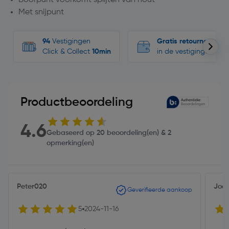
Met snijpunt
94
Vestigingen
Gratis retourneren
Click & Collect
10min
in de vestigingen
Productbeoordeling
4.6
Gebaseerd op 20 beoordeling(en) & 2
opmerking(en)
Peter020
Joo
Geverifieerde aankoop
5
2024-11-16