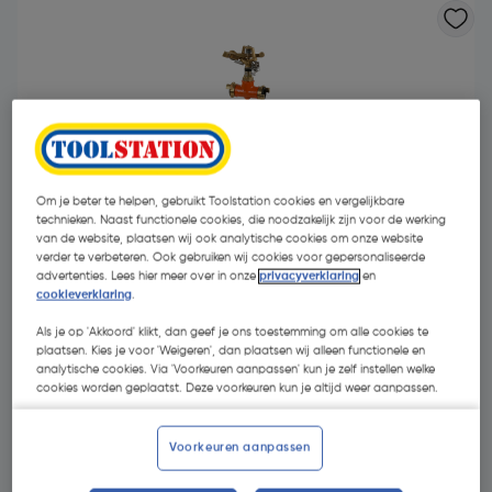
Om je beter te helpen, gebruikt Toolstation cookies en vergelijkbare
technieken. Naast functionele cookies, die noodzakelijk zijn voor de werking
van de website, plaatsen wij ook analytische cookies om onze website
verder te verbeteren. Ook gebruiken wij cookies voor gepersonaliseerde
advertenties. Lees hier meer over in onze
privacyverklaring
en
cookieverklaring
.
Als je op 'Akkoord' klikt, dan geef je ons toestemming om alle cookies te
plaatsen. Kies je voor 'Weigeren', dan plaatsen wij alleen functionele en
analytische cookies. Via 'Voorkeuren aanpassen' kun je zelf instellen welke
€ 58,50
| Excl. btw € 48,35
cookies worden geplaatst. Deze voorkeuren kun je altijd weer aanpassen.
Voorkeuren aanpassen
Kies productvariant
(1)