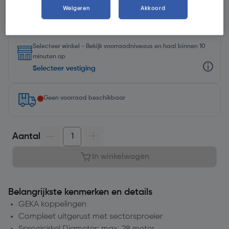
Weigeren
Akkoord
Selecteer winkel - Bekijk voorraadniveaus en haal binnen 10
minuten op
Selecteer vestiging
Geen voorraad beschikbaar
Aantal
In winkelwagen
Belangrijkste kenmerken en details
GEKA koppelingen
Compleet uitgerust met sectorsproeier
Sproeicirkel Diameter: max. 28 meter