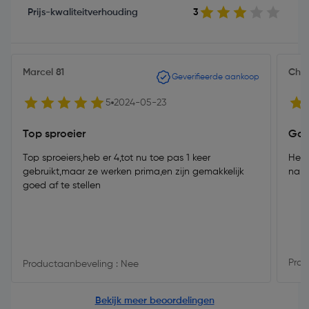
Prijs-kwaliteitverhouding
3
Marcel 81
Chri
Geverifieerde aankoop
5
2024-05-23
Top sproeier
Goe
Top sproeiers,heb er 4,tot nu toe pas 1 keer
Heb 
gebruikt,maar ze werken prima,en zijn gemakkelijk
name
goed af te stellen
Prod
Productaanbeveling : Nee
Bekijk meer beoordelingen