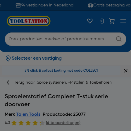
94 vestigingen in Nederland
Gratis bezorging van
Selecteer een vestiging
5% click & collect korting met code COLLECT
Terug naar
Sproeisystemen, -Pistolen & Toebehoren
Sproeierstatief Compleet T-stuk serie
doorvoer
Merk
Talen Tools
Productcode: 25077
4.3
16 beoordeling(en)