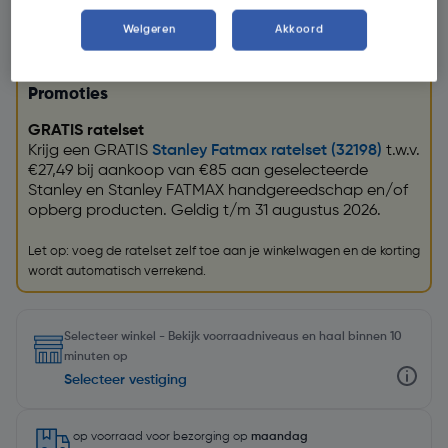
Weigeren
Akkoord
Promoties
GRATIS ratelset
Krijg een GRATIS
Stanley Fatmax ratelset (32198)
t.w.v.
€27,49 bij aankoop van €85 aan geselecteerde
Stanley en Stanley FATMAX handgereedschap en/of
opberg producten. Geldig t/m 31 augustus 2026.
Let op: voeg de ratelset zelf toe aan je winkelwagen en de korting
wordt automatisch verrekend.
Selecteer winkel - Bekijk voorraadniveaus en haal binnen 10
minuten op
Selecteer vestiging
op voorraad
voor bezorging op
maandag