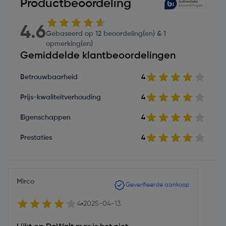
Productbeoordeling
4.6
Gebaseerd op 12 beoordeling(en) & 1
opmerking(en)
Gemiddelde klantbeoordelingen
Betrouwbaarheid
4
Prijs-kwaliteitverhouding
4
Eigenschappen
4
Prestaties
4
Mirco
Geverifieerde aankoop
4
2025-04-13