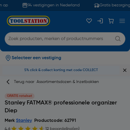
 op
94 vestigingen in Nederland
Gratis bezorging 
Selecteer een vestiging
5% click & collect korting met code COLLECT
Terug naar
Assortimentsdozen & Inzetbakken
GRATIS ratelset
Stanley FATMAX® professionele organizer
Diep
Merk
Stanley
Productcode: 62791
4.6
12 beoordeling(en)