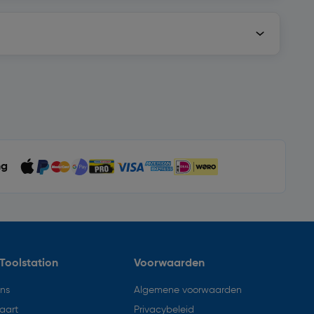
ng
Toolstation
Voorwaarden
ons
Algemene voorwaarden
aart
Privacybeleid