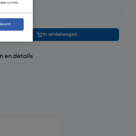
welke cookies
gd
.
kkoord
In winkelwagen
n en details