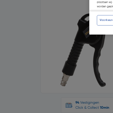
plaatsen wij 
worden gepla
Voorkeur
94
Vestigingen
Click & Collect
10min