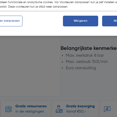
alleen functionele en analytische cookies. Via 'Voorkeuren aanpassen' kun je zelf instellen 
atst. Deze voorkeuren kun je altijd weer aanpassen.
op voorraad.
Morgen bezor
2
voor bezorging
en aanpassen
Weigeren
A
Aantal
Belangrijkste kenmerke
Max. werkdruk 8 bar
Max. verbruik 150l/min
Euro aansluiting
Gratis retourneren
Gratis bezorging
in de vestigingen
Vanaf €50,-