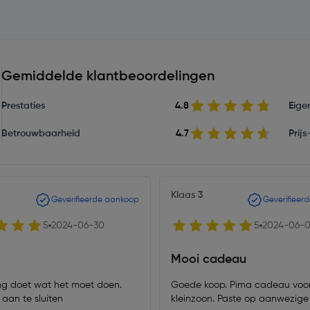
Gemiddelde klantbeoordelingen
Prestaties
4.8
Eige
Betrouwbaarheid
4.7
Prij
Klaas 3
Geverifieerde aankoop
Geverifieer
5
2024-06-30
5
2024-06-
Mooi cadeau
ng doet wat het moet doen.
Goede koop. Pima cadeau voo
 aan te sluiten
kleinzoon. Paste op aanwezige