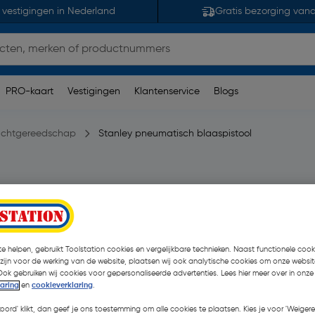
 vestigingen in Nederland
Gratis bezorging van
PRO-kaart
Vestigingen
Klantenservice
Blogs
uchtgereedschap
Stanley pneumatisch blaaspistool
34 opmerking(en)
| Stuk
€ 16,96
| Excl. btw € 14,0
e helpen, gebruikt Toolstation cookies en vergelijkbare technieken. Naast functionele cooki
 zijn voor de werking van de website, plaatsen wij ook analytische cookies om onze websit
Ook gebruiken wij cookies voor gepersonaliseerde advertenties. Lees hier meer over in onze
Selecteer winkel - Bekijk voo
laring
en
cookieverklaring
.
Selecteer vestiging
koord' klikt, dan geef je ons toestemming om alle cookies te plaatsen. Kies je voor 'Weigere