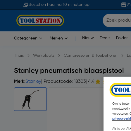
Bestel en haal na 10 minuten op
94
Nieuw
Deals
Folder
Categorieën
Merken
|
Thuis
Werkplaats
Compressoren & Toebehoren
L
Stanley pneumatisch blaaspistool
Merk:
Stanley
| Productcode: 18303
| 4.4
Om je beter t
noodzakelijk
verbeteren. 
privacyverk
Als je op 'Ak