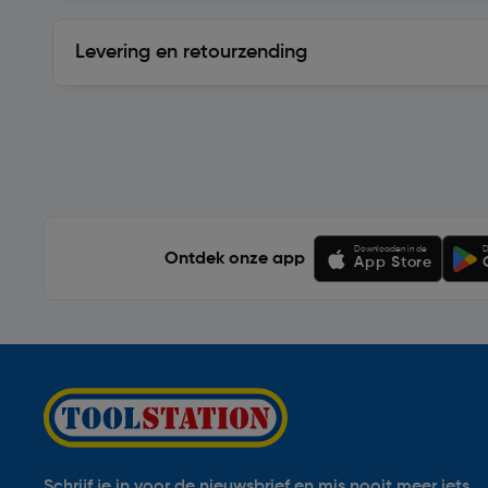
Levering en retourzending
Levering en retourzending
Soortgelijke artikelen
Downloaden in de
D
Ontdek onze app
App Store
Schrijf je in voor de nieuwsbrief en mis nooit meer iets.