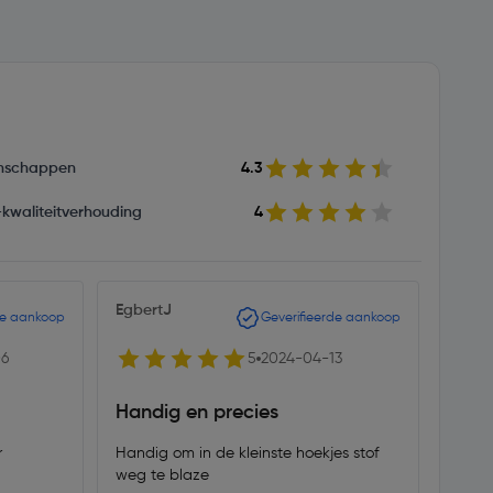
nschappen
4.3
s-kwaliteitverhouding
4
EgbertJ
Paul 
de aankoop
Geverifieerde aankoop
06
5
2024-04-13
Handig en precies
Hij 
r
Handig om in de kleinste hoekjes stof
Hij l
weg te blaze
en de 