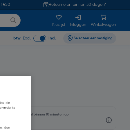
af €50
Retourneren binnen 30 dagen*
Kluslijst
Inloggen
Winkelwagen
btw
Excl.
Incl.
Selecteer een vestiging
2
es, die
e verder te
rraadniveaus en haal binnen 10 minuten op
n', dan