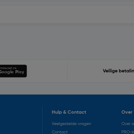
OWNLOAD VIA
Veilige betali
Google Play
Hulp & Contact
Over 
Veelgestelde vragen
Over 
Contact
PRO-k