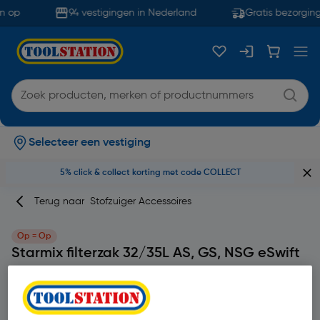
n op
94 vestigingen in Nederland
Gratis bezorging
Selecteer een vestiging
5% click & collect korting met code COLLECT
Terug naar
Stofzuiger Accessoires
Op = Op
Starmix filterzak 32/35L AS, GS, NSG eSwift
Merk
Starmix
Productcode: 23274
| 5 Stuks