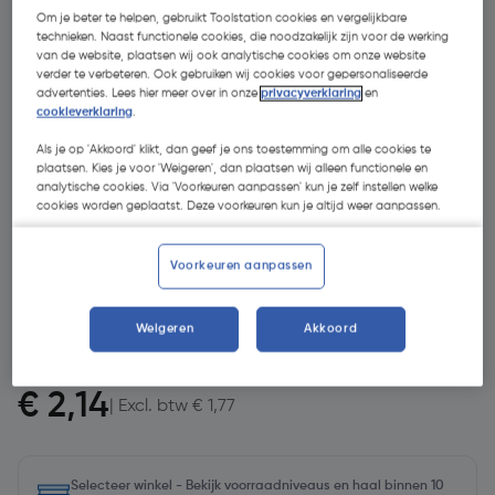
Om je beter te helpen, gebruikt Toolstation cookies en vergelijkbare
technieken. Naast functionele cookies, die noodzakelijk zijn voor de werking
van de website, plaatsen wij ook analytische cookies om onze website
verder te verbeteren. Ook gebruiken wij cookies voor gepersonaliseerde
advertenties. Lees hier meer over in onze
privacyverklaring
en
cookieverklaring
.
Als je op 'Akkoord' klikt, dan geef je ons toestemming om alle cookies te
plaatsen. Kies je voor 'Weigeren', dan plaatsen wij alleen functionele en
analytische cookies. Via 'Voorkeuren aanpassen' kun je zelf instellen welke
- 49 %
cookies worden geplaatst. Deze voorkeuren kun je altijd weer aanpassen.
Voorkeuren aanpassen
Weigeren
Akkoord
€ 4,20
€ 2,14
| Excl. btw € 1,77
Selecteer winkel - Bekijk voorraadniveaus en haal binnen 10