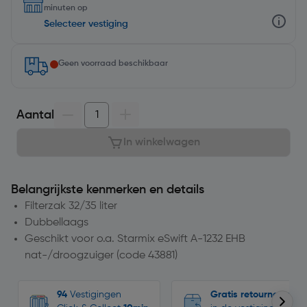
minuten op
Selecteer vestiging
Geen voorraad beschikbaar
Aantal
In winkelwagen
Belangrijkste kenmerken en details
Filterzak 32/35 liter
Dubbellaags
Geschikt voor o.a. Starmix eSwift A-1232 EHB
nat-/droogzuiger (code 43881)
94
Vestigingen
Gratis retourneren