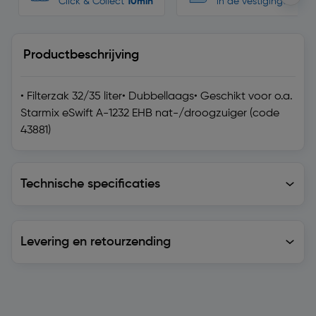
Click & Collect
10min
in de vestigingen
Productbeschrijving
• Filterzak 32/35 liter• Dubbellaags• Geschikt voor o.a.
Starmix eSwift A-1232 EHB nat-/droogzuiger (code
43881)
Technische specificaties
Technische specificaties
Levering en retourzending
Levering en retourzending
Soortgelijke artikelen