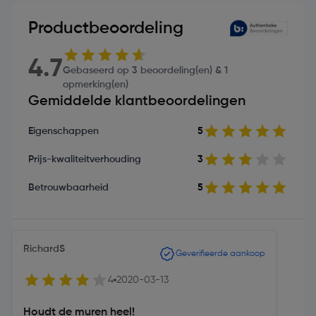
Productbeoordeling
4.7
Gebaseerd op 3 beoordeling(en) & 1
opmerking(en)
Gemiddelde klantbeoordelingen
Eigenschappen
5
Prijs-kwaliteitverhouding
3
Betrouwbaarheid
5
RichardS
Geverifieerde aankoop
4
2020-03-13
Houdt de muren heel!