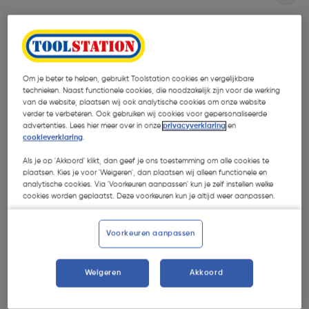
Om je beter te helpen, gebruikt Toolstation cookies en vergelijkbare
technieken. Naast functionele cookies, die noodzakelijk zijn voor de werking
van de website, plaatsen wij ook analytische cookies om onze website
verder te verbeteren. Ook gebruiken wij cookies voor gepersonaliseerde
advertenties. Lees hier meer over in onze
privacyverklaring
en
cookieverklaring
.
Als je op 'Akkoord' klikt, dan geef je ons toestemming om alle cookies te
plaatsen. Kies je voor 'Weigeren', dan plaatsen wij alleen functionele en
analytische cookies. Via 'Voorkeuren aanpassen' kun je zelf instellen welke
cookies worden geplaatst. Deze voorkeuren kun je altijd weer aanpassen.
€ 117,89
| Excl. btw € 97,43
Voorkeuren aanpassen
Selecteer winkel - Bekijk voorraadniveaus en haal binnen 10
Weigeren
Akkoord
minuten op
Selecteer vestiging