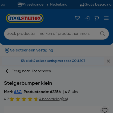
op
94 vestigingen in Nederland
Gratis bezorging 
Selecteer een vestiging
5% click & collect korting met code COLLECT
Terug naar
Toebehoren
Steigerbumper klein
Merk
ASC
Productcode: 62256
| 4 Stuks
4.7
3 beoordeling(en)