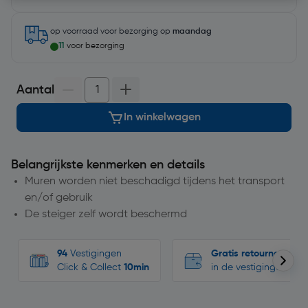
op voorraad
voor bezorging op
maandag
11
voor bezorging
Aantal
In winkelwagen
Belangrijkste kenmerken en details
Muren worden niet beschadigd tijdens het transport
en/of gebruik
De steiger zelf wordt beschermd
94
Vestigingen
Gratis retourneren
Click & Collect
10min
in de vestigingen