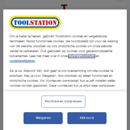
Om je beter te helpen, gebruikt Toolstation cookies en vergelijkbare
technieken. Naast functionele cookies, die noodzakelijk zijn voor de werking
van de website, plaatsen wij ook analytische cookies om onze website
verder te verbeteren. Ook gebruiken wij cookies voor gepersonaliseerde
advertenties. Lees hier meer over in onze
privacyverklaring
en
cookieverklaring
.
Als je op 'Akkoord' klikt, dan geef je ons toestemming om alle cookies te
plaatsen. Kies je voor 'Weigeren', dan plaatsen wij alleen functionele en
analytische cookies. Via 'Voorkeuren aanpassen' kun je zelf instellen welke
cookies worden geplaatst. Deze voorkeuren kun je altijd weer aanpassen.
€ 8,22
| Excl. btw € 6,79
Voorkeuren aanpassen
Selecteer winkel - Bekijk voorraadniveaus en haal binnen 10
Weigeren
Akkoord
minuten op
Selecteer vestiging