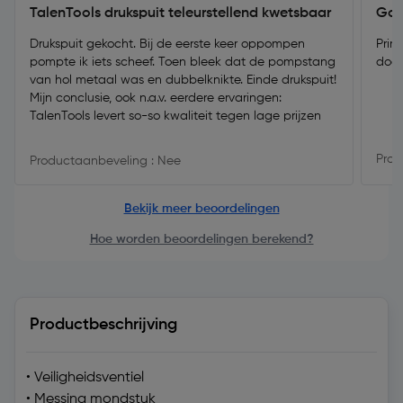
TalenTools drukspuit teleurstellend kwetsbaar
Goe
Drukspuit gekocht. Bij de eerste keer oppompen
Prim
pompte ik iets scheef. Toen bleek dat de pompstang
doe
van hol metaal was en dubbelknikte. Einde drukspuit!
Mijn conclusie, ook n.a.v. eerdere ervaringen:
TalenTools levert so-so kwaliteit tegen lage prijzen
Prod
Productaanbeveling : Nee
Bekijk meer beoordelingen
Hoe worden beoordelingen berekend?
Productbeschrijving
• Veiligheidsventiel
• Messing mondstuk