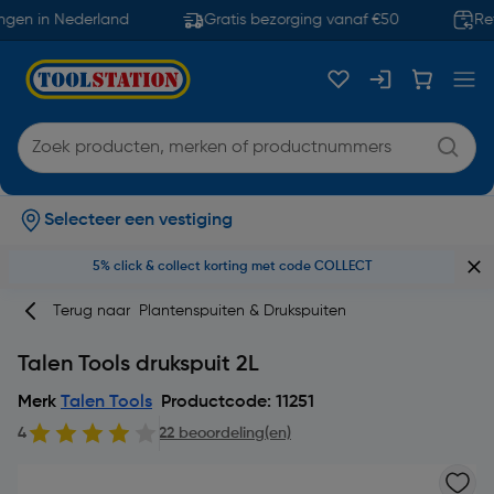
ngen in Nederland
Gratis bezorging vanaf €50
Ret
Selecteer een vestiging
5% click & collect korting met code COLLECT
Terug naar
Plantenspuiten & Drukspuiten
Talen Tools drukspuit 2L
Merk
Talen Tools
Productcode: 11251
4
22 beoordeling(en)