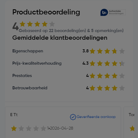
Productbeoordeling
4
Gebaseerd op 22 beoordeling(en) & 5 opmerking(en)
Gemiddelde klantbeoordelingen
Eigenschappen
3.8
Prijs-kwaliteitverhouding
4.3
Prestaties
4
Betrouwbaarheid
4
E Tt
Ton 
Geverifieerde aankoop
1
2026-04-28