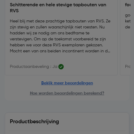
Schitterende en hele stevige tapbouten van
fout
RVS
goed
Heel blij met deze prachtige tapbouten van RVS. Ze
kett
zijn stevig en zullen waarschijnlijk niet roesten. Nu
dele
hadden wij ze nodig om ons bedframe te
verstevigen. Om op de toekomst voorbereid te zijn
hebben we voor deze RVS exemplaren gekozen.
Mocht een van ons beiden incontinent worden in de
toekomst dan kunnen deze RVS tabbouten daar
vast wel tegen.
Productaanbeveling : Ja
Prod
Bekijk meer beoordelingen
Hoe worden beoordelingen berekend?
Productbeschrijving