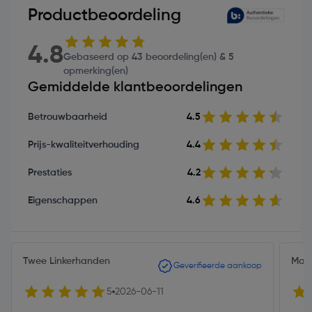
Productbeoordeling
4.8
Gebaseerd op 43 beoordeling(en) & 5
opmerking(en)
Gemiddelde klantbeoordelingen
Betrouwbaarheid
4.5
Prijs-kwaliteitverhouding
4.4
Prestaties
4.2
Eigenschappen
4.6
Twee Linkerhanden
Mau
Geverifieerde aankoop
5
2026-06-11