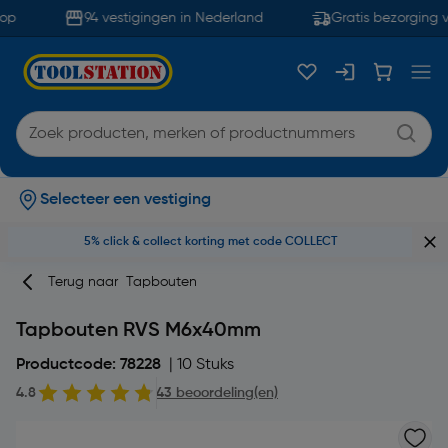
op
94 vestigingen in Nederland
Gratis bezorging v
Selecteer een vestiging
5% click & collect korting met code COLLECT
Terug naar
Tapbouten
Tapbouten RVS M6x40mm
Productcode: 78228
| 10 Stuks
4.8
43 beoordeling(en)