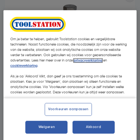
Om je beter te helpen, gebruikt Toolstation cookies en vergelijkbare
technieken. Naast functionele cookies, die noodzakelijk zijn voor de werking
van de website, plaatsen wij ook analytische cookies om onze website
verder te verbeteren. Ook gebruiken wij cookies voor gepersonaliseerde
advertenties. Lees hier meer over in onze
privacyverklaring
en
cookieverklaring
.
Als je op 'Akkoord' klikt, dan geef je ons toestemming om alle cookies te
plaatsen. Kies je voor 'Weigeren', dan plaatsen wij alleen functionele en
analytische cookies. Via 'Voorkeuren aanpassen' kun je zelf instellen welke
cookies worden geplaatst. Deze voorkeuren kun je altijd weer aanpassen.
€ 4,27
| Excl. btw € 3,53
Voorkeuren aanpassen
Kies productvariant
(9)
Weigeren
Akkoord