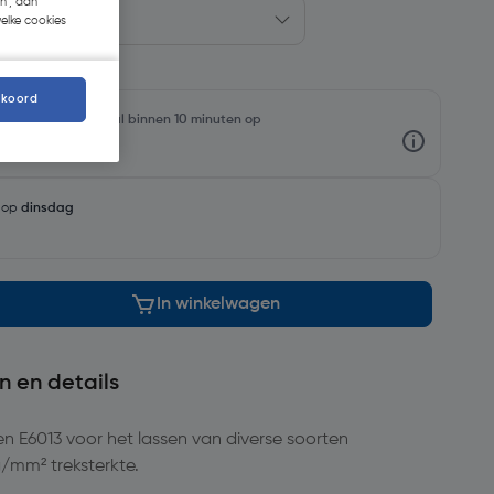
n', dan
welke cookies
kkoord
rraadniveaus en haal binnen 10 minuten op
g op
dinsdag
In winkelwagen
n en details
en E6013 voor het lassen van diverse soorten
/mm² treksterkte.