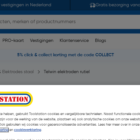
 vestigingen in Nederland
Gratis bezorging van
PRO-kaart
Vestigingen
Klantenservice
Blogs
5% click & collect korting met de code COLLECT
 Elektrodes staal
Telwin elektroden rutiel
 opmerking(en)
| 143 Stuks
€ 29,99
| Excl. btw € 24,
e helpen, gebruikt Toolstation cookies en vergelijkbare technieken. Naast functionele cooki
 zijn voor de werking van de website, plaatsen wij ook analytische cookies om onze websit
Ook gebruiken wij cookies voor gepersonaliseerde advertenties. Lees hier meer over in onze
laring
en
cookieverklaring
.
Kies productvariant
(3)