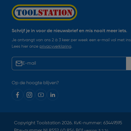
Schrijf je in voor de nieuwsbrief en mis nooit meer iets.
Je ontvangt van ons 2 à 3 keer per week een e-mail vol met insp
Lees hier onze
privacyverklaring
.
Op de hoogte blijven?
Copyright
Toolstation
2026. KvK-nummer: 63449595
Btw-nummer NL8552.40.854.B01
version:
5.2.24