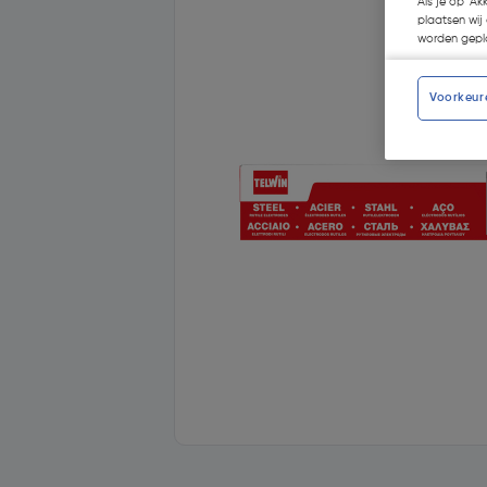
Als je op 'Ak
plaatsen wij 
worden gepla
Voorkeur