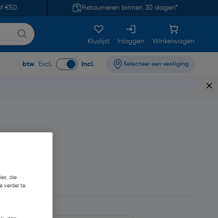
af €50
Retourneren binnen 30 dagen*
Kluslijst
Inloggen
Winkelwagen
btw
Excl.
Incl.
Selecteer een vestiging
79
es, die
e verder te