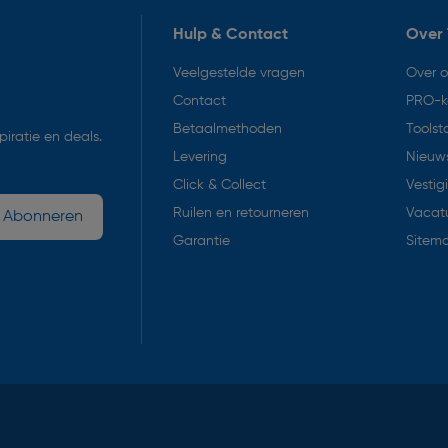
Hulp & Contact
Over 
Veelgestelde vragen
Over 
Contact
PRO-k
Betaalmethoden
Toolst
iratie en deals.
Levering
Nieuws
Click & Collect
Vestig
Ruilen en retourneren
Vacat
Abonneren
Garantie
Sitem