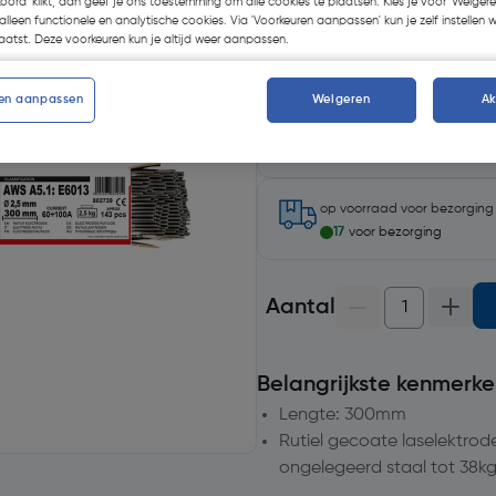
koord' klikt, dan geef je ons toestemming om alle cookies te plaatsen. Kies je voor 'Weigere
alleen functionele en analytische cookies. Via 'Voorkeuren aanpassen' kun je zelf instellen 
atst. Deze voorkeuren kun je altijd weer aanpassen.
en aanpassen
Weigeren
A
Selecteer winkel - Bekijk voo
Selecteer vestiging
op voorraad
voor bezorgin
17
voor bezorging
Aantal
Belangrijkste kenmerke
Lengte: 300mm
Rutiel gecoate laselektrod
ongelegeerd staal tot 38kg