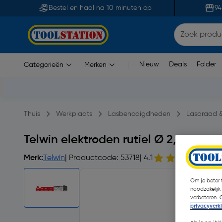
Bestel en haal na 10 minuten op
94
Nieuw
Deals
Folder
Categorieën
Merken
|
Thuis
Werkplaats
Lasbenodigdheden
Lasdraad &
Telwin elektroden rutiel Ø 2,5mm
Merk:
Telwin
| Productcode: 53718
| 4.1
13
Om je beter t
noodzakelijk
verbeteren. 
privacyverk