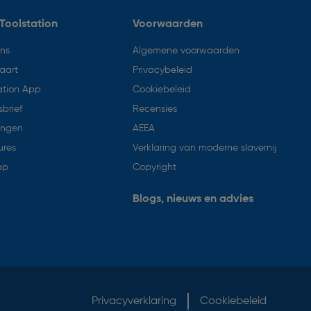
Toolstation
Voorwaarden
ons
Algemene voorwaarden
aart
Privacybeleid
ation App
Cookiebeleid
brief
Recensies
ingen
AEEA
ures
Verklaring van moderne slavernij
ap
Copyright
Blogs, nieuws en advies
Privacyverklaring
Cookiebeleid