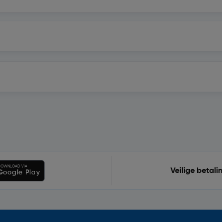
OWNLOAD VIA
Veilige betali
Google Play