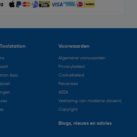
ng
Toolstation
Voorwaarden
ons
Algemene voorwaarden
aart
Privacybeleid
ation App
Cookiebeleid
brief
Recensies
ingen
AEEA
ures
Verklaring van moderne slavernij
ap
Copyright
Blogs, nieuws en advies