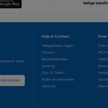
OWNLOAD VIA
Veilige betali
Google Play
Hulp & Contact
Over 
Veelgestelde vragen
Over 
Contact
PRO-k
Betaalmethoden
Toolst
iratie en deals.
Levering
Nieuws
Click & Collect
Vestig
Ruilen en retourneren
Vacat
Abonneren
Garantie
Sitem