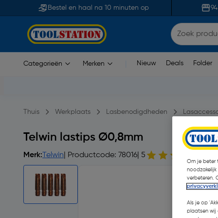
Bestel en haal na 10 minuten op
94
Nieuw
Deals
Folder
Categorieën
Merken
|
Thuis
Werkplaats
Lasbenodigdheden
Lasaccesso
Telwin lastips Ø0,8mm
Merk:
Telwin
| Productcode: 78016
| 5
1 o
Om je beter t
noodzakelijk
verbeteren. 
privacyverk
Als je op 'Ak
plaatsen wij 