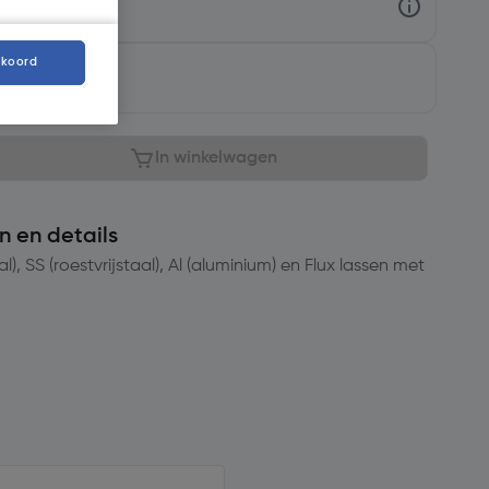
kkoord
aar
In winkelwagen
n en details
l), SS (roestvrijstaal), Al (aluminium) en Flux lassen met