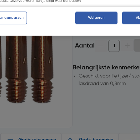
atst. Deze voorkeuren kun je altijd weer aanpassen.
Selecteer vestiging
en aanpassen
Weigeren
A
Geen voorraad beschikb
Aantal
Belangrijkste kenmerke
Geschikt voor Fe (ijzer/ staa
lasdraad van 0,8mm
Gratis retourneren
Gratis bezorging