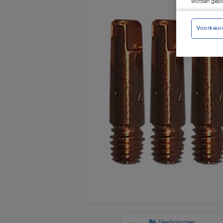
worden gepla
Voorkeur
94
Vestigingen