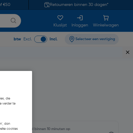
af €50
Retourneren binnen 30 dagen*
Kluslijst
Inloggen
Winkelwagen
btw
Excl.
Incl.
Selecteer een vestiging
es, die
e verder te
n', dan
welke cookies
rraadniveaus en haal binnen 10 minuten op