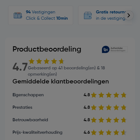
94
Vestigingen
Gratis retourneren
Click & Collect
10min
in de vestigingen
Productbeoordeling
4.7
Gebaseerd op 41 beoordeling(en) & 18
opmerking(en)
Gemiddelde klantbeoordelingen
Eigenschappen
4.8
Prestaties
4.8
Betrouwbaarheid
4.8
Prijs-kwaliteitverhouding
4.6