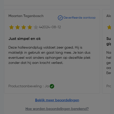
Maarten Tegenbosch
Ale
Geverifieerde aankoop
4
2024-08-12
Just simpel en ok
Sup
gip
Deze hollewandplug voldoet zeer goed. Hij is
makkelijk in gebruik en gaat lang mee. Je kan dus
Na v
eventueel wat anders ophangen op dezelfde plek
hebb
zonder dat hij aan kracht verliest.
gebr
aang
Een 
Productaanbeveling : Ja
Prod
Bekijk meer beoordelingen
Hoe worden beoordelingen berekend?