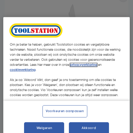
Om je beter te helpen, gebruikt Toolstation cookies en vergelijkbare
technieken. Naast functionele cookies, die noodzakelijk zijn voor de werking
van de website, plaatsen wij ook analytische cookies om onze website
verder te verbeteren. Ook gebruiken wij cookies voor gepersonaliseerde
advertenties. Lees hier meer over in onze
privacyverklaring
en
cookieverklaring
.
Als je op 'Akkoord' klikt, dan geef je ons toestemming om alle cookies te
plaatsen. Kies je voor 'Weigeren', dan plaatsen wij alleen functionele en
analytische cookies. Via 'Voorkeuren aanpassen' kun je zelf instellen welke
€ 15,22
| Excl. btw € 12,58
cookies worden geplaatst. Deze voorkeuren kun je altijd weer aanpassen.
Voorkeuren aanpassen
Kies productvariant
(3)
Weigeren
Akkoord