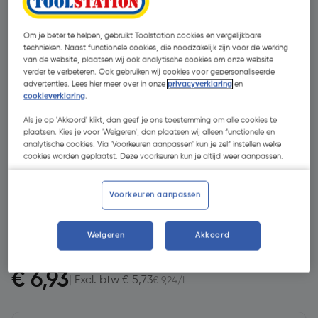
Om je beter te helpen, gebruikt Toolstation cookies en vergelijkbare
technieken. Naast functionele cookies, die noodzakelijk zijn voor de werking
van de website, plaatsen wij ook analytische cookies om onze website
verder te verbeteren. Ook gebruiken wij cookies voor gepersonaliseerde
advertenties. Lees hier meer over in onze
privacyverklaring
en
cookieverklaring
.
Als je op 'Akkoord' klikt, dan geef je ons toestemming om alle cookies te
plaatsen. Kies je voor 'Weigeren', dan plaatsen wij alleen functionele en
analytische cookies. Via 'Voorkeuren aanpassen' kun je zelf instellen welke
- 34 %
cookies worden geplaatst. Deze voorkeuren kun je altijd weer aanpassen.
Voorkeuren aanpassen
Weigeren
Akkoord
€ 10,58
€ 6,93
| Excl. btw € 5,73
€ 9,24/L