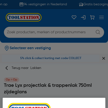
n op
94 vestigingen in Nederland
Gratis bezorging
Selecteer een vestiging
5% click & collect korting met code COLLECT
Terug naar
Lakken
Op = Op
Trae Lyx projectlak & trappenlak 750ml
zijdeglans
Merk
Trae Lyx
Productcode: 21673