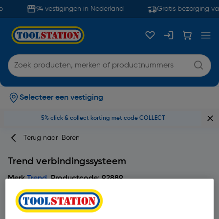
94 vestigingen in Nederland
Gratis bezorging va
Selecteer een vestiging
5% click & collect korting met code COLLECT
Terug naar
Boren
Trend verbindingssysteem
Merk
Trend
Productcode: 92889