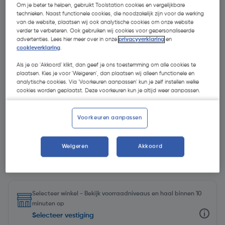
Om je beter te helpen, gebruikt Toolstation cookies en vergelijkbare
technieken. Naast functionele cookies, die noodzakelijk zijn voor de werking
van de website, plaatsen wij ook analytische cookies om onze website
verder te verbeteren. Ook gebruiken wij cookies voor gepersonaliseerde
advertenties. Lees hier meer over in onze
privacyverklaring
en
cookieverklaring
.
Als je op 'Akkoord' klikt, dan geef je ons toestemming om alle cookies te
plaatsen. Kies je voor 'Weigeren', dan plaatsen wij alleen functionele en
analytische cookies. Via 'Voorkeuren aanpassen' kun je zelf instellen welke
cookies worden geplaatst. Deze voorkeuren kun je altijd weer aanpassen.
Voorkeuren aanpassen
Weigeren
Akkoord
€ 126,25
| Excl. btw € 104,34
Selecteer winkel - Bekijk voorraadniveaus en haal binnen 10
minuten op
Selecteer vestiging