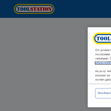
Om je beter t
noodzakelijk
verbeteren. 
privacyverk
Als je op 'Ak
plaatsen wij 
worden gepla
Voorkeur