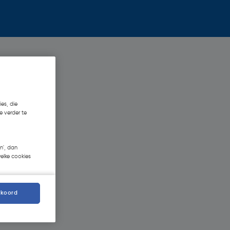
es, die
e verder te
n', dan
welke cookies
kkoord