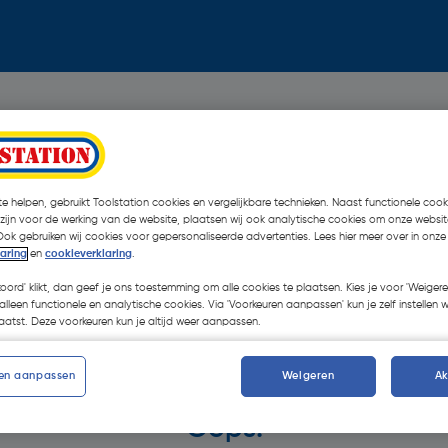
e helpen, gebruikt Toolstation cookies en vergelijkbare technieken. Naast functionele cooki
 zijn voor de werking van de website, plaatsen wij ook analytische cookies om onze websit
Ook gebruiken wij cookies voor gepersonaliseerde advertenties. Lees hier meer over in onze
laring
en
cookieverklaring
.
koord' klikt, dan geef je ons toestemming om alle cookies te plaatsen. Kies je voor 'Weigere
alleen functionele en analytische cookies. Via 'Voorkeuren aanpassen' kun je zelf instellen 
atst. Deze voorkeuren kun je altijd weer aanpassen.
en aanpassen
Weigeren
A
Oops!