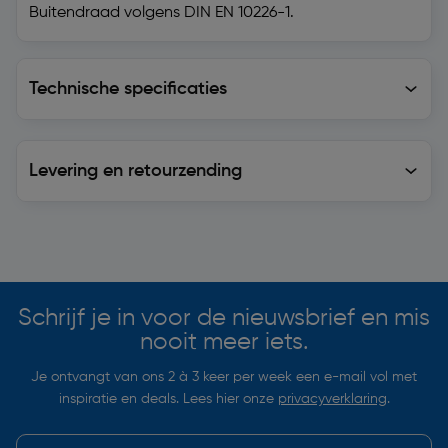
Buitendraad volgens DIN EN 10226-1.
Technische specificaties
Technische specificaties
Levering en retourzending
Levering en retourzending
Soortgelijke artikelen
Schrijf je in voor de nieuwsbrief en mis
nooit meer iets.
Je ontvangt van ons 2 à 3 keer per week een e-mail vol met
inspiratie en deals. Lees hier onze
privacyverklaring
.