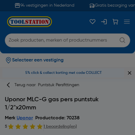
94 vestigingen in Nederland
Gratis bezorging van
Selecteer een vestiging
5% click & collect korting met code COLLECT
Terug naar
Puntstuk Persfittingen
Uponor MLC-G gas pers puntstuk
1/2"x20mm
Merk
Uponor
Productcode: 70238
5
1 beoordeling(en)