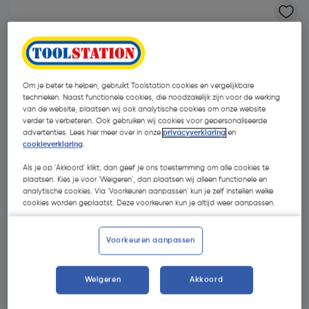
Om je beter te helpen, gebruikt Toolstation cookies en vergelijkbare
technieken. Naast functionele cookies, die noodzakelijk zijn voor de werking
van de website, plaatsen wij ook analytische cookies om onze website
verder te verbeteren. Ook gebruiken wij cookies voor gepersonaliseerde
advertenties. Lees hier meer over in onze
privacyverklaring
en
cookieverklaring
.
Als je op 'Akkoord' klikt, dan geef je ons toestemming om alle cookies te
plaatsen. Kies je voor 'Weigeren', dan plaatsen wij alleen functionele en
analytische cookies. Via 'Voorkeuren aanpassen' kun je zelf instellen welke
cookies worden geplaatst. Deze voorkeuren kun je altijd weer aanpassen.
€ 12,15
| Excl. btw € 10,04
Voorkeuren aanpassen
Weigeren
Akkoord
Kies productvariant
(1)