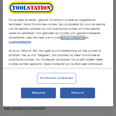
Om je beter te helpen, gebruikt Toolstation cookies en vergelijkbare
technieken. Naast functionele cookies, die noodzakelijk zijn voor de werking
van de website, plaatsen wij ook analytische cookies om onze website
verder te verbeteren. Ook gebruiken wij cookies voor gepersonaliseerde
advertenties. Lees hier meer over in onze
privacyverklaring
en
cookieverklaring
.
- 65 %
Als je op 'Akkoord' klikt, dan geef je ons toestemming om alle cookies te
plaatsen. Kies je voor 'Weigeren', dan plaatsen wij alleen functionele en
analytische cookies. Via 'Voorkeuren aanpassen' kun je zelf instellen welke
cookies worden geplaatst. Deze voorkeuren kun je altijd weer aanpassen.
Voorkeuren aanpassen
€ 3,14
€ 1,11
| Excl. btw € 0,92
Weigeren
Akkoord
Kies productvariant
(4)