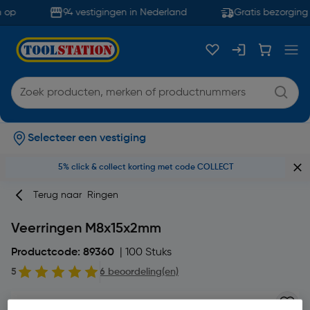
 op
94 vestigingen in Nederland
Gratis bezorging 
Selecteer een vestiging
5% click & collect korting met code COLLECT
Terug naar
Ringen
Veerringen M8x15x2mm
Productcode: 89360
| 100 Stuks
5
6 beoordeling(en)