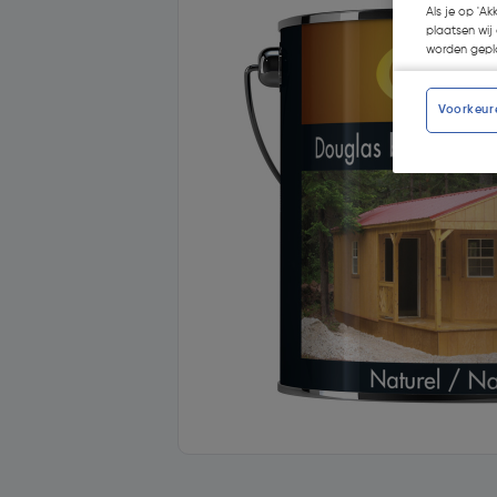
Als je op 'Ak
plaatsen wij 
worden gepla
Voorkeur