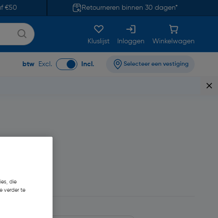
af €50
Retourneren binnen 30 dagen*
Kluslijst
Inloggen
Winkelwagen
btw
Excl.
Incl.
Selecteer een vestiging
85
€ 25,58/L
es, die
e verder te