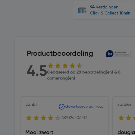
94
Vestigingen
Click & Collect
10min
Productbeoordeling
4.5
Gebaseerd op 28 beoordeling(en) & 8
opmerking(en)
Janbil
stables
Geverifieerde aankoop
4
2024-06-17
Mooi zwart
dougla