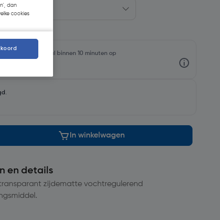
n', dan
welke cookies
kkoord
rraadniveaus en haal binnen 10 minuten op
gd
.
In winkelwagen
n en details
n transparant zijdematte vochtregulerend
ngsmiddel.