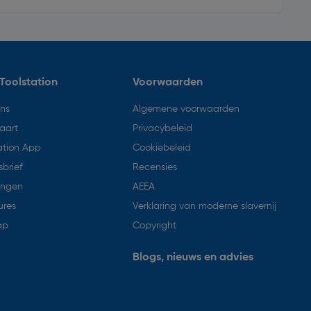
Toolstation
Voorwaarden
ons
Algemene voorwaarden
aart
Privacybeleid
ation App
Cookiebeleid
brief
Recensies
ingen
AEEA
ures
Verklaring van moderne slavernij
ap
Copyright
Blogs, nieuws en advies