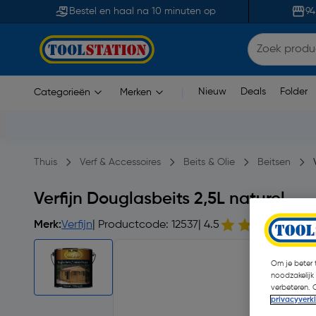
Bestel en haal na 10 minuten op
94
Nieuw
Deals
Folder
Categorieën
Merken
|
Thuis
Verf & Accessoires
Beits & Olie
Beitsen
Verfijn Douglasbeits 2,5L naturel
Merk:
Verfijn
| Productcode: 12537
| 4.5
28
Om je beter t
noodzakelijk
verbeteren. 
privacyverk