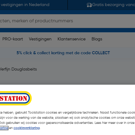
 vestigingen in Nederland
Gratis bezorging van
PRO-kaart
Vestigingen
Klantenservice
Blogs
5% click & collect korting met de code COLLECT
Verfijn Douglasbeits
 opmerking(en)
| Stuk
€ 63,95
| Excl. btw € 52,
e helpen, gebruikt Toolstation cookies en vergelijkbare technieken. Naast functionele cooki
 zijn voor de werking van de website, plaatsen wij ook analytische cookies om onze websit
Ook gebruiken wij cookies voor gepersonaliseerde advertenties. Lees hier meer over in onze
laring
en
cookieverklaring
.
Kies productvariant
(3)