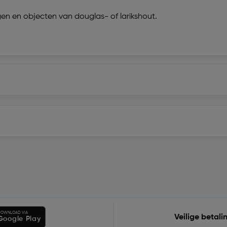
gen en objecten van douglas- of larikshout.
OWNLOAD VIA
Veilige betali
Google Play