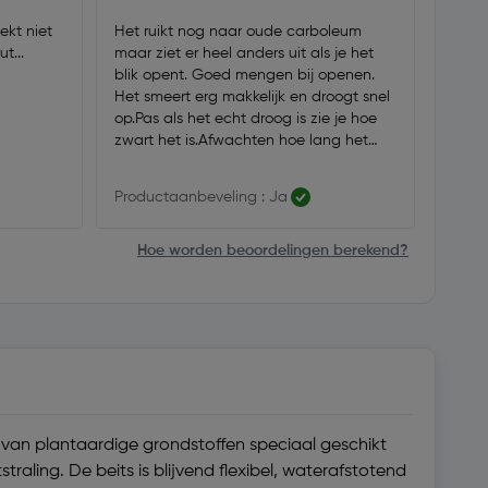
ekt niet
Het ruikt nog naar oude carboleum
Goed 
t...
maar ziet er heel anders uit als je het
is sne
blik opent. Goed mengen bij openen.
Het smeert erg makkelijk en droogt snel
op.Pas als het echt droog is zie je hoe
zwart het is.Afwachten hoe lang het
blijft zitten.
Productaanbeveling : Ja
Produ
Hoe worden beoordelingen berekend?
van plantaardige grondstoffen speciaal geschikt
raling. De beits is blijvend flexibel, waterafstotend