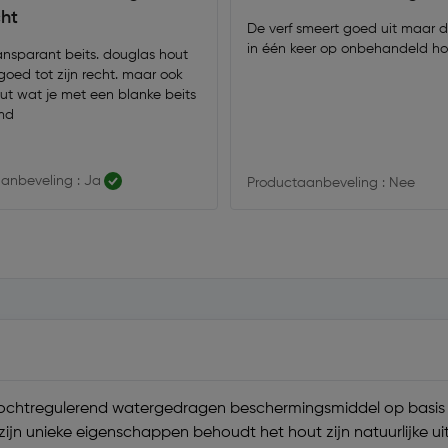
cht
De verf smeert goed uit maar d
in één keer op onbehandeld hou
ansparant beits. douglas hout
goed tot zijn recht. maar ook
ut wat je met een blanke beits
md
anbeveling : Ja
Productaanbeveling : Nee
 vochtregulerend watergedragen beschermingsmiddel op basis 
jn unieke eigenschappen behoudt het hout zijn natuurlijke uitst