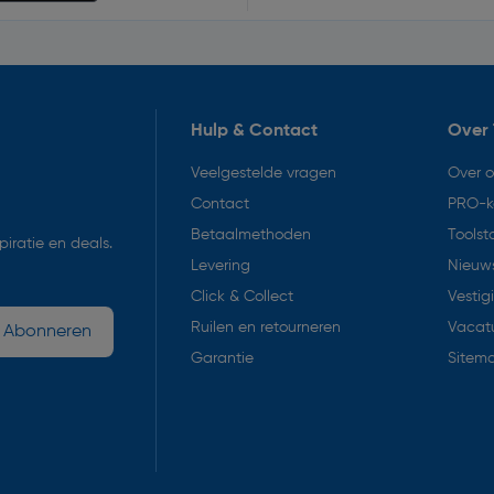
Hulp & Contact
Over 
Veelgestelde vragen
Over 
Contact
PRO-k
Betaalmethoden
Toolst
iratie en deals.
Levering
Nieuws
Click & Collect
Vestig
Ruilen en retourneren
Vacat
Abonneren
Garantie
Sitem