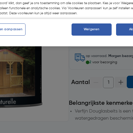
koord' klikt, dan geef je ons toestemming om alle cookies te plaatsen. Kies je voor 'Weigere
alleen functionele en analytische cookies. Via 'Voorkeuren aanpassen' kun je zelf instellen 
atst. Deze voorkeuren kun je altijd weer aanpassen.
en aanpassen
Weigeren
A
Selecteer winkel - Bekijk voo
Selecteer vestiging
op voorraad.
Morgen bezor
2
voor bezorging
Aantal
Belangrijkste kenmerke
Verfijn Douglasbeits is ee
watergedragen beschermi