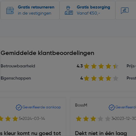
Gratis retourneren
Gratis bezorging
in de vestigingen
Vanaf €50,-
Gemiddelde klantbeoordelingen
Betrouwbaarheid
4.3
Prij
Eigenschappen
4
Prest
BossM
Geverifieerde aankoop
Geverifieer
5
2024-03-14
3
2023-12-3
s kleur komt nu goed tot
Dekt niet in één laag