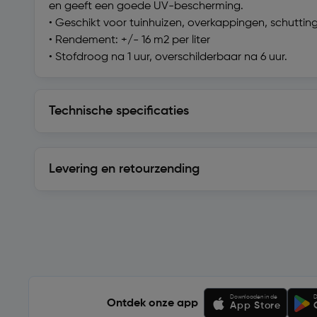
en geeft een goede UV-bescherming.
• Geschikt voor tuinhuizen, overkappingen, schuttin
• Rendement: +/- 16 m2 per liter
• Stofdroog na 1 uur, overschilderbaar na 6 uur.
Technische specificaties
Technische specificaties
Levering en retourzending
Levering en retourzending
Soortgelijke artikelen
Downloaden in de
D
Ontdek onze app
App Store