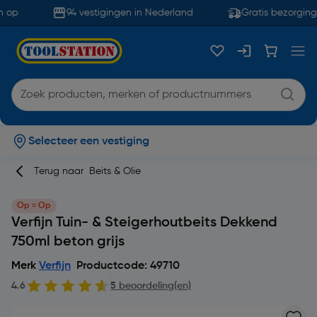
 op
94 vestigingen in Nederland
Gratis bezorging 
Selecteer een vestiging
Terug naar
Beits & Olie
Op = Op
Verfijn Tuin- & Steigerhoutbeits Dekkend
750ml beton grijs
Merk
Verfijn
Productcode: 49710
4.6
5 beoordeling(en)