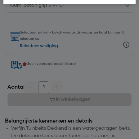
Selecteer winkel - Bekijk voorraadniveaus en haal binnen 10
minuten op
Selecteer vestiging
Geen voorraad beschikbaar
Aantal
In winkelwagen
Belangrijkste kenmerken en details
Verfijn Tuinbeits Dekkend is een watergedragen beits.
De dekkende beits accentueert de houtnerf, is