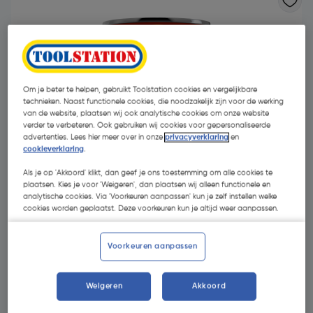
Om je beter te helpen, gebruikt Toolstation cookies en vergelijkbare
technieken. Naast functionele cookies, die noodzakelijk zijn voor de werking
van de website, plaatsen wij ook analytische cookies om onze website
verder te verbeteren. Ook gebruiken wij cookies voor gepersonaliseerde
- 9 %
advertenties. Lees hier meer over in onze
privacyverklaring
en
cookieverklaring
.
Als je op 'Akkoord' klikt, dan geef je ons toestemming om alle cookies te
plaatsen. Kies je voor 'Weigeren', dan plaatsen wij alleen functionele en
analytische cookies. Via 'Voorkeuren aanpassen' kun je zelf instellen welke
cookies worden geplaatst. Deze voorkeuren kun je altijd weer aanpassen.
€ 6,03
Voorkeuren aanpassen
€ 5,48
| Excl. btw € 4,53
€ 7,31/L
Weigeren
Akkoord
Kies productvariant
(4)