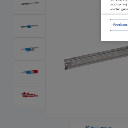
plaatsen wij 
worden gepla
Voorkeur
94
Vestigingen