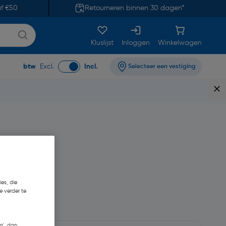
af €50
Retourneren binnen 30 dagen*
Kluslijst
Inloggen
Winkelwagen
btw
Excl.
Incl.
Selecteer een vestiging
es, die
e verder te
n', dan