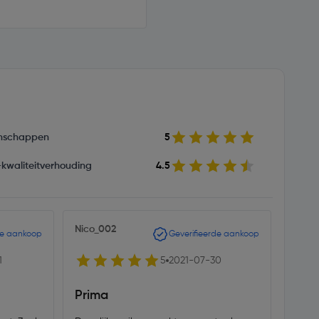
nschappen
5
s-kwaliteitverhouding
4.5
Nico_002
de aankoop
Geverifieerde aankoop
1
5
2021-07-30
Prima