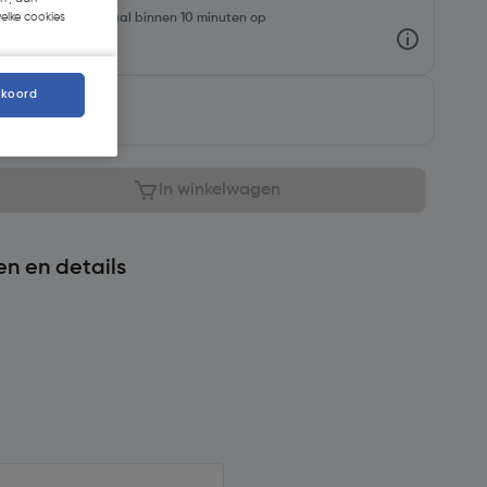
welke cookies
oorraadniveaus en haal binnen 10 minuten op
kkoord
baar
In winkelwagen
en en details