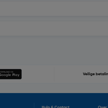
OWNLOAD VIA
Veilige betali
Google Play
Hulp & Contact
Over 