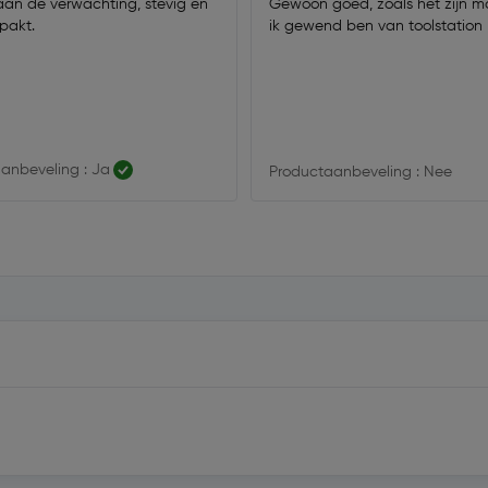
aan de verwachting, stevig en
Gewoon goed, zoals het zijn mo
pakt.
ik gewend ben van toolstation
anbeveling : Ja
Productaanbeveling : Nee