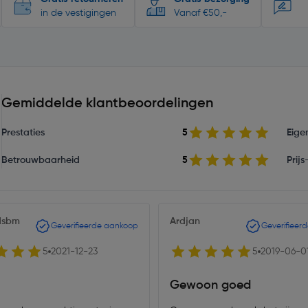
in de vestigingen
Vanaf €50,-
Gemiddelde klantbeoordelingen
Prestaties
5
Eige
Betrouwbaarheid
5
Prij
dsbm
Ardjan
Geverifieerde aankoop
Geverifieer
5
2021-12-23
5
2019-06-0
Gewoon goed