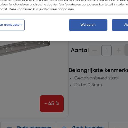
alleen functionele en analytische cookies. Via 'Voorkeuren aanpassen' kun je zelf instellen 
Selecteer winkel - Bekijk v
atst. Deze voorkeuren kun je altijd weer aanpassen.
Selecteer vestiging
en aanpassen
Weigeren
A
Geen voorraad beschik
Aantal
Belangrijkste kenmerk
Gegalvaniseerd staal
Dikte: 0,8mm
- 45 %
Gratis retourneren
Gratis bezorging