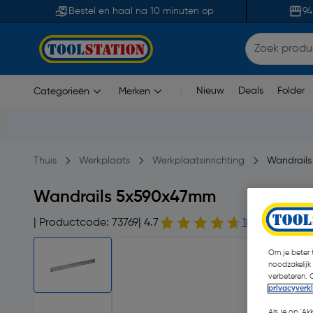
Bestel en haal na 10 minuten op
94
Nieuw
Deals
Folder
Categorieën
Merken
|
Thuis
Werkplaats
Werkplaatsinrichting
Wandrails
Wandrails 5x590x47mm
| Productcode: 73769
| 4.7
18 opmerking(
Om je beter t
noodzakelijk
verbeteren. 
privacyverk
Als je op 'Ak