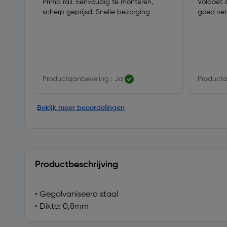
Prima rail. Eenvoudig te monteren,
Voldoet 
scherp geprijsd. Snelle bezorging
goed ver
Productaanbeveling : Ja
Producta
Bekijk meer beoordelingen
Productbeschrijving
• Gegalvaniseerd staal
• Dikte: 0,8mm