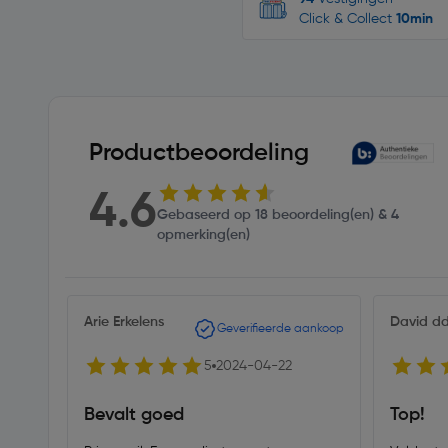
Click & Collect
10min
Productbeoordeling
4.6
Gebaseerd op 18 beoordeling(en) & 4
opmerking(en)
Arie Erkelens
David d
Geverifieerde aankoop
5
2024-04-22
Bevalt goed
Top!