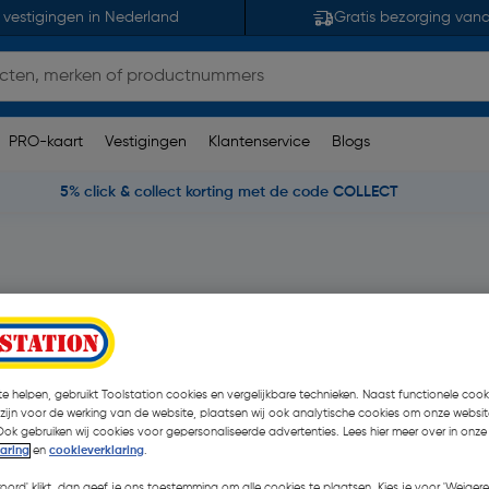
 vestigingen in Nederland
Gratis bezorging van
PRO-kaart
Vestigingen
Klantenservice
Blogs
5% click & collect korting met de code COLLECT
en)
| Stuk
€ 3,77
e helpen, gebruikt Toolstation cookies en vergelijkbare technieken. Naast functionele cooki
 zijn voor de werking van de website, plaatsen wij ook analytische cookies om onze websit
€ 2,09
| Excl. btw € 1,73
Ook gebruiken wij cookies voor gepersonaliseerde advertenties. Lees hier meer over in onze
laring
en
cookieverklaring
.
koord' klikt, dan geef je ons toestemming om alle cookies te plaatsen. Kies je voor 'Weigere