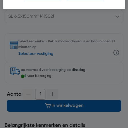
Kies productvariant
(9)
Selecteer winkel - Bekijk voorraadniveaus en haal binnen 10
minuten op
Selecteer vestiging
op voorraad
voor bezorging op
dinsdag
6
voor bezorging
Aantal
In winkelwagen
Belangrijkste kenmerken en details