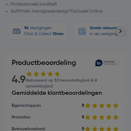
Professionele kwaliteit
SoftFinish handgreepdesign*Exclusief online
94
Vestigingen
Gratis retourneren
Click & Collect
10min
in de vestigingen
Productbeoordeling
4.9
Gebaseerd op 32 beoordeling(en) & 8
opmerking(en)
Gemiddelde klantbeoordelingen
Eigenschappen
5
Prestaties
5
Betrouwbaarheid
5