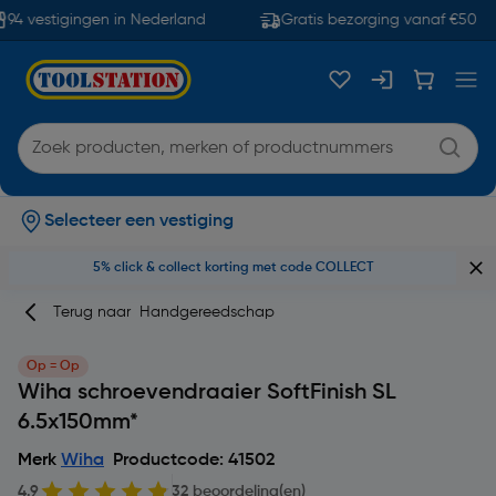
94 vestigingen in Nederland
Gratis bezorging vanaf €50
Selecteer een vestiging
5% click & collect korting met code COLLECT
Terug naar
Handgereedschap
Op = Op
Wiha schroevendraaier SoftFinish SL
6.5x150mm*
Merk
Wiha
Productcode: 41502
4.9
32 beoordeling(en)