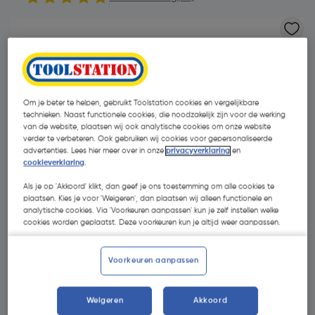
Om je beter te helpen, gebruikt Toolstation cookies en vergelijkbare
technieken. Naast functionele cookies, die noodzakelijk zijn voor de werking
van de website, plaatsen wij ook analytische cookies om onze website
verder te verbeteren. Ook gebruiken wij cookies voor gepersonaliseerde
advertenties. Lees hier meer over in onze
privacyverklaring
en
- 30 %
cookieverklaring
.
Als je op 'Akkoord' klikt, dan geef je ons toestemming om alle cookies te
plaatsen. Kies je voor 'Weigeren', dan plaatsen wij alleen functionele en
analytische cookies. Via 'Voorkeuren aanpassen' kun je zelf instellen welke
cookies worden geplaatst. Deze voorkeuren kun je altijd weer aanpassen.
€ 2,82
Voorkeuren aanpassen
€ 1,97
| Excl. btw € 1,63
Weigeren
Akkoord