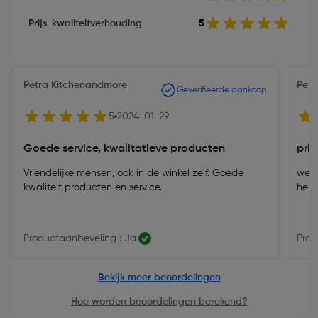
Prijs-kwaliteitverhouding
5
Petra Kitchenandmore
Petr
Geverifieerde aankoop
5
2024-01-29
Goede service, kwalitatieve producten
pri
Vriendelijke mensen, ook in de winkel zelf. Goede
werk
kwaliteit producten en service.
heb
Productaanbeveling : Ja
Prod
Bekijk meer beoordelingen
Hoe worden beoordelingen berekend?