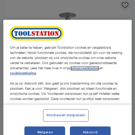
Om je beter te helpen, gebruikt Toolstation cookies en vergelijkbare
technieken. Naast functionele cookies, die noodzakelijk zijn voor de werking
van de website, plaatsen wij ook analytische cookies om onze website
verder te verbeteren. Ook gebruiken wij cookies voor gepersonaliseerde
advertenties. Lees hier meer over in onze
privacyverklaring
en
cookieverklaring
.
Als je op 'Akkoord' klikt, dan geef je ons toestemming om alle cookies te
plaatsen. Kies je voor 'Weigeren', dan plaatsen wij alleen functionele en
analytische cookies. Via 'Voorkeuren aanpassen' kun je zelf instellen welke
cookies worden geplaatst. Deze voorkeuren kun je altijd weer aanpassen.
€ 26,33
| Excl. btw € 21,76
Voorkeuren aanpassen
Kies productvariant
(17)
Weigeren
Akkoord