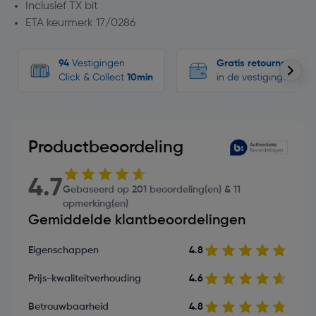
Inclusief TX bit
ETA keurmerk 17/0286
94
Vestigingen
Gratis retourneren
Click & Collect
10min
in de vestigingen
Productbeoordeling
4.7
Gebaseerd op 201 beoordeling(en) & 11
opmerking(en)
Gemiddelde klantbeoordelingen
Eigenschappen
4.8
Prijs-kwaliteitverhouding
4.6
Betrouwbaarheid
4.8