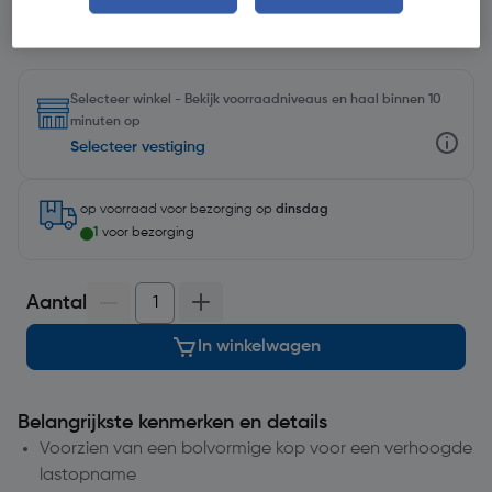
Selecteer winkel - Bekijk voorraadniveaus en haal binnen 10
minuten op
Selecteer vestiging
op voorraad
voor bezorging op
dinsdag
1
voor bezorging
Aantal
In winkelwagen
Belangrijkste kenmerken en details
Voorzien van een bolvormige kop voor een verhoogde
lastopname