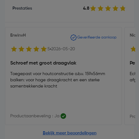
Prestaties
4.8
ErwinvH
Nico
Geverifieerde aankoop
5
2026-05-20
Schroef met groot draagvlak
Per
Toegepast voor houtconstructie o.b.v. 159x56mm
Echt
balken: voor hoge draagkracht en een sterke
afg
samentrekkende kracht
Productaanbeveling : Ja
Prod
Bekijk meer beoordelingen