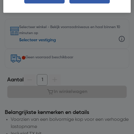
Selecteer winkel - Bekijk voorraadniveaus en haal binnen 10
minuten op
Selecteer vestiging
Geen voorraad beschikbaar
Aantal
In winkelwagen
Belangrijkste kenmerken en details
Voorzien van een bolvormige kop voor een verhoogde
lastopname
Inclusief TX bit