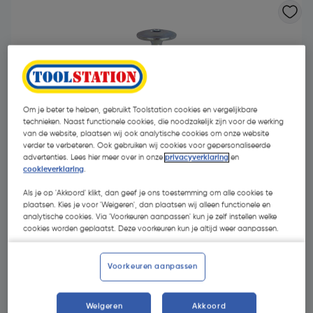
Om je beter te helpen, gebruikt Toolstation cookies en vergelijkbare
technieken. Naast functionele cookies, die noodzakelijk zijn voor de werking
van de website, plaatsen wij ook analytische cookies om onze website
verder te verbeteren. Ook gebruiken wij cookies voor gepersonaliseerde
advertenties. Lees hier meer over in onze
privacyverklaring
en
cookieverklaring
.
Als je op 'Akkoord' klikt, dan geef je ons toestemming om alle cookies te
plaatsen. Kies je voor 'Weigeren', dan plaatsen wij alleen functionele en
analytische cookies. Via 'Voorkeuren aanpassen' kun je zelf instellen welke
cookies worden geplaatst. Deze voorkeuren kun je altijd weer aanpassen.
€ 35,15
| Excl. btw € 29,05
Voorkeuren aanpassen
Kies productvariant
(17)
Weigeren
Akkoord