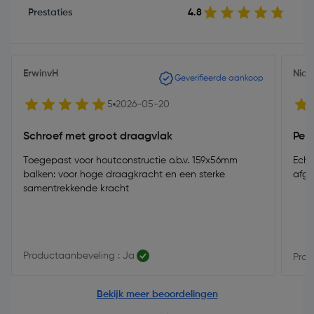
Prestaties
4.8
ErwinvH
Nico
Geverifieerde aankoop
5
2026-05-20
Schroef met groot draagvlak
Per
Toegepast voor houtconstructie o.b.v. 159x56mm
Echt
balken: voor hoge draagkracht en een sterke
afg
samentrekkende kracht
Productaanbeveling : Ja
Prod
Bekijk meer beoordelingen