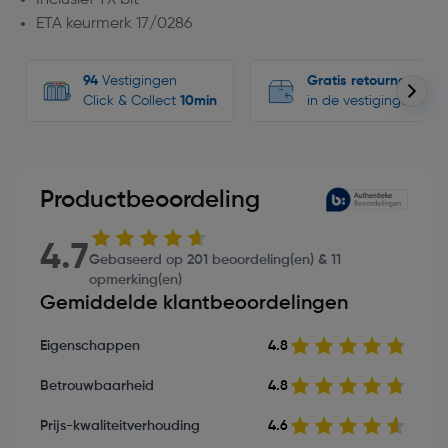
ETA keurmerk 17/0286
94
Vestigingen
Gratis retourneren
Click & Collect
10min
in de vestigingen
Productbeoordeling
4.7
Gebaseerd op 201 beoordeling(en) & 11
opmerking(en)
Gemiddelde klantbeoordelingen
Eigenschappen
4.8
Betrouwbaarheid
4.8
Prijs-kwaliteitverhouding
4.6