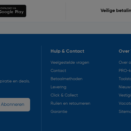
OWNLOAD VIA
Veilige betali
Google Play
Hulp & Contact
Over 
Veelgestelde vragen
Over 
Contact
PRO-k
Betaalmethoden
Toolst
iratie en deals.
Levering
Nieuws
Click & Collect
Vestig
Ruilen en retourneren
Vacat
Abonneren
Garantie
Sitem