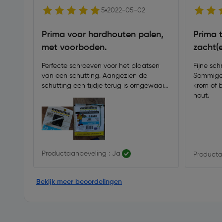
5
2022-05-02
Prima voor hardhouten palen,
Prima 
met voorboden.
zacht(e
Perfecte schroeven voor het plaatsen
Fijne sch
van een schutting. Aangezien de
Sommige 
schutting een tijdje terug is omgewaaid,
krom of b
moest deze vervangen worden. Deze
hout.
stevige schroeven met groote kop
gebruikt, in combinatie met vet. Hier
voorgeboord en schroeven met
boormachine geplaatst.
Productaanbeveling : Ja
Producta
Bekijk meer beoordelingen