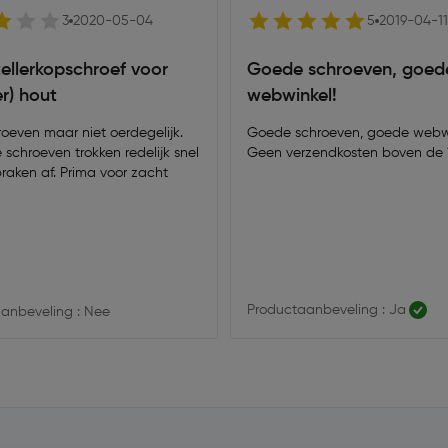
3
2020-05-04
5
2019-04-11
tellerkopschroef voor
Goede schroeven, goed
r) hout
webwinkel!
roeven maar niet oerdegelijk.
Goede schroeven, goede webwi
schroeven trokken redelijk snel
Geen verzendkosten boven de 1
raken af. Prima voor zacht
Productaanbeveling : Ja
anbeveling : Nee