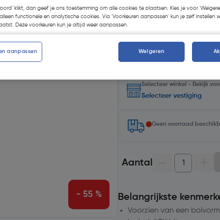
koord' klikt, dan geef je ons toestemming om alle cookies te plaatsen. Kies je voor 'Weigere
alleen functionele en analytische cookies. Via 'Voorkeuren aanpassen' kun je zelf instellen 
Kies productvariant
(5)
atst. Deze voorkeuren kun je altijd weer aanpassen.
en aanpassen
Weigeren
A
Selecteer winkel - Bekijk v
Selecteer vestiging
Geen voorraad beschik
Aantal
- 55 %
Belangrijkste kenmerk
Voorzien van een bolvor