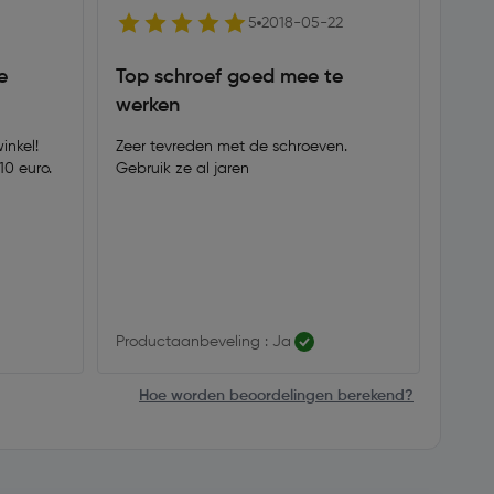
5
2018-05-22
e
Top schroef goed mee te
Gew
werken
Ter v
meege
nkel!
Zeer tevreden met de schroeven.
Werkt
0 euro.
Gebruik ze al jaren
hout.
Productaanbeveling : Ja
Produ
Hoe worden beoordelingen berekend?