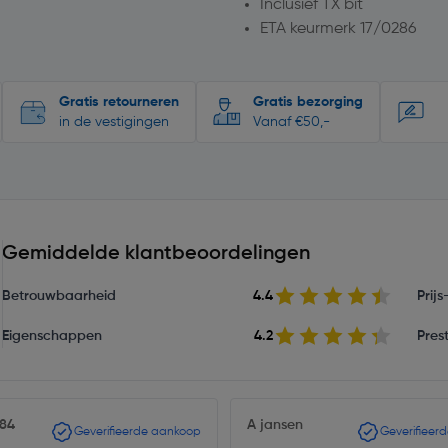
Inclusief TX bit
ETA keurmerk 17/0286
Gratis retourneren
Gratis bezorging
in de vestigingen
Vanaf €50,-
Gemiddelde klantbeoordelingen
Betrouwbaarheid
4.4
Prij
Eigenschappen
4.2
Prest
r84
A jansen
Geverifieerde aankoop
Geverifieer