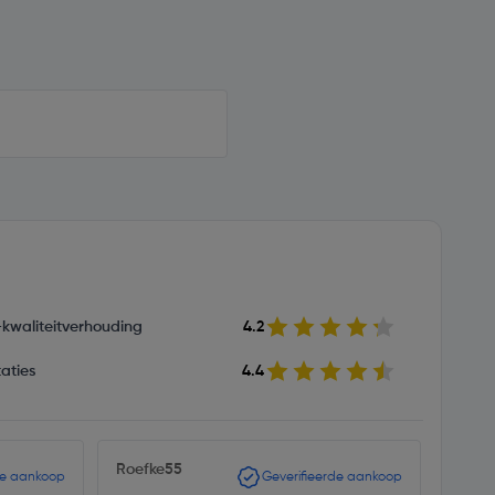
s-kwaliteitverhouding
4.2
aties
4.4
Roefke55
Kluss
de aankoop
Geverifieerde aankoop