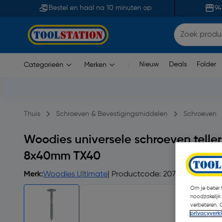
Bestel en haal na 10 minuten op
94
Nieuw
Deals
Folder
Categorieën
Merken
|
Thuis
Schroeven & Bevestigingsmiddelen
Schroeven
Woodies universele schroeven telle
8x40mm TX40
Merk:
Woodies Ultimate
| Productcode: 20771
| 4.7
Om je beter t
noodzakelijk
verbeteren. 
privacyverk