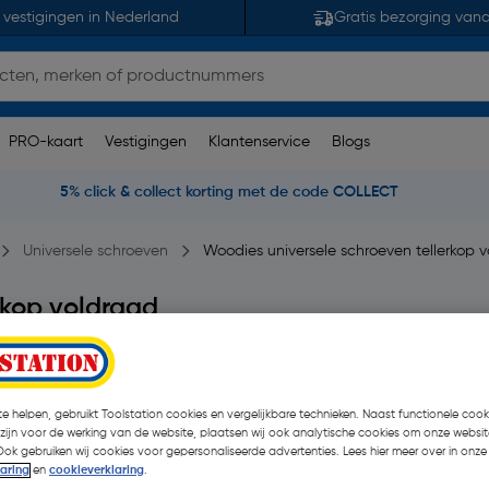
 vestigingen in Nederland
Gratis bezorging van
PRO-kaart
Vestigingen
Klantenservice
Blogs
5% click & collect korting met de code COLLECT
Universele schroeven
Woodies universele schroeven tellerkop 
rkop voldraad
46 opmerking(en)
| 50 Stuks
e helpen, gebruikt Toolstation cookies en vergelijkbare technieken. Naast functionele cooki
€ 12,72
 zijn voor de werking van de website, plaatsen wij ook analytische cookies om onze websit
Ook gebruiken wij cookies voor gepersonaliseerde advertenties. Lees hier meer over in onze
€ 5,72
| Excl. btw € 4,73
laring
en
cookieverklaring
.