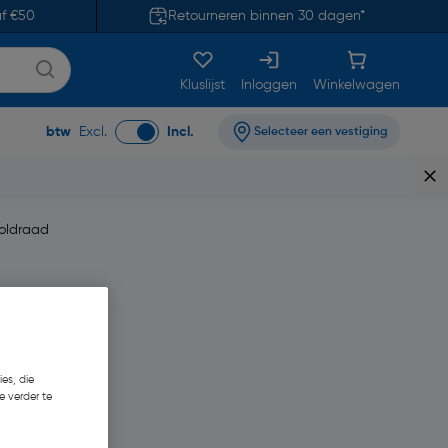
af €50
Retourneren binnen 30 dagen*
Kluslijst
Inloggen
Winkelwagen
btw
Excl.
Incl.
Selecteer een vestiging
voldraad
es, die
e verder te