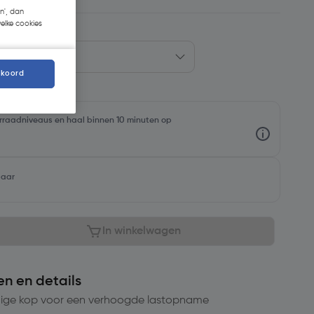
n', dan
welke cookies
kkoord
oorraadniveaus en haal binnen 10 minuten op
baar
In winkelwagen
en en details
mige kop voor een verhoogde lastopname