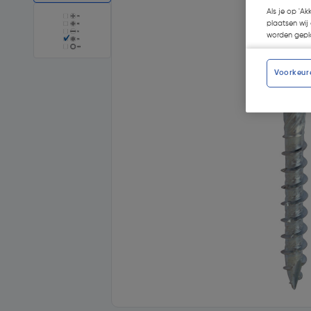
Als je op 'Ak
plaatsen wij 
worden gepla
Voorkeur