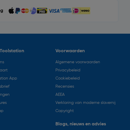
ng
Toolstation
Voorwaarden
ons
Algemene voorwaarden
aart
Privacybeleid
ation App
Cookiebeleid
brief
Recensies
ingen
AEEA
ures
Verklaring van moderne slavernij
ap
Copyright
Blogs, nieuws en advies