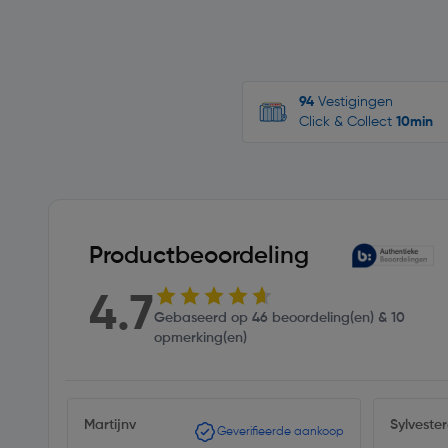
94
Vestigingen
Click & Collect
10min
Productbeoordeling
4.7
Gebaseerd op 46 beoordeling(en) & 10
opmerking(en)
Martijnv
Sylveste
Geverifieerde aankoop