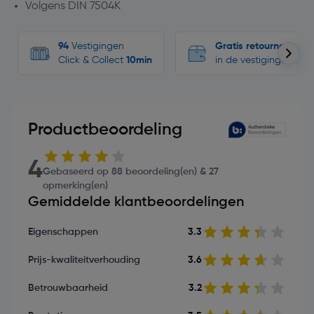
Volgens DIN 7504K
94
Vestigingen
Gratis retourneren
Click & Collect
10min
in de vestigingen
Productbeoordeling
4
Gebaseerd op 88 beoordeling(en) & 27
opmerking(en)
Gemiddelde klantbeoordelingen
Eigenschappen
3.3
Prijs-kwaliteitverhouding
3.6
Betrouwbaarheid
3.2