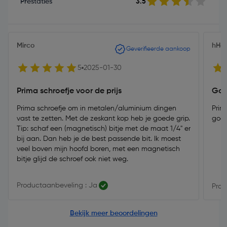
Prestaties
3.5
Mirco
hHe
Geverifieerde aankoop
5
2025-01-30
Prima schroefje voor de prijs
Goe
Prima schroefje om in metalen/aluminium dingen
Prim
vast te zetten. Met de zeskant kop heb je goede grip.
goed
Tip: schaf een (magnetisch) bitje met de maat 1/4" er
bij aan. Dan heb je de best passende bit. Ik moest
veel boven mijn hoofd boren, met een magnetisch
bitje glijd de schroef ook niet weg.
Productaanbeveling : Ja
Prod
Bekijk meer beoordelingen