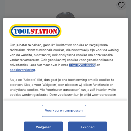
Om je beter te helpen, gebruikt Toolstation cookies en vergelijkbare
technieken. Naast functionele cookies, die noodzakelijk zijn voor de werking
van de website, plaatsen wij ook analytische cookies om onze website
verder te verbeteren. Ook gebruiken wij cookies voor gepersonaliseerde
advertenties. Lees hier meer over in onze
privacyverklaring
en
cookieverklaring
.
Als je op 'Akkoord' klikt, dan geef je ons toestemming om alle cookies te
plaatsen. Kies je voor 'Weigeren', dan plaatsen wij alleen functionele en
analytische cookies. Via 'Voorkeuren aanpassen' kun je zelf instellen welke
cookies worden geplaatst. Deze voorkeuren kun je altijd weer aanpassen.
€ 15,29
| Excl. btw € 12,64
Voorkeuren aanpassen
Kies productvariant
(14)
Weigeren
Akkoord