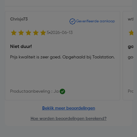
Chrisje73
wtb 
Geverifieerde aankoop
5
2026-06-13
Niet duur!
goed
Prijs kwaliteit is zeer goed. Opgehaald bij Toolstation.
goed,
Productaanbeveling : Ja
Prod
Bekijk meer beoordelingen
Hoe worden beoordelingen berekend?