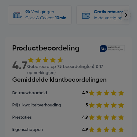
94
Vestigingen
Gratis retourneren
Click & Collect
10min
in de vestigingen
Productbeoordeling
4.7
Gebaseerd op 73 beoordeling(en) & 17
opmerking(en)
Gemiddelde klantbeoordelingen
Betrouwbaarheid
4.9
Prijs-kwaliteitverhouding
5
Prestaties
4.9
Eigenschappen
4.9