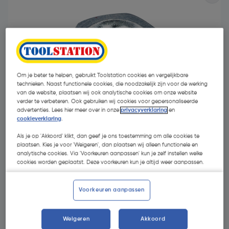
Om je beter te helpen, gebruikt Toolstation cookies en vergelijkbare
technieken. Naast functionele cookies, die noodzakelijk zijn voor de werking
van de website, plaatsen wij ook analytische cookies om onze website
verder te verbeteren. Ook gebruiken wij cookies voor gepersonaliseerde
advertenties. Lees hier meer over in onze
privacyverklaring
en
cookieverklaring
.
Als je op 'Akkoord' klikt, dan geef je ons toestemming om alle cookies te
plaatsen. Kies je voor 'Weigeren', dan plaatsen wij alleen functionele en
analytische cookies. Via 'Voorkeuren aanpassen' kun je zelf instellen welke
€ 0,36
cookies worden geplaatst. Deze voorkeuren kun je altijd weer aanpassen.
| Excl. btw € 0,30
Voorkeuren aanpassen
Kies productvariant
(16)
Weigeren
Akkoord