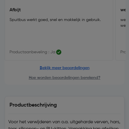
Afbijt
wer
Spuitbus werkt goed, snel en makkelijk in gebruik.
werk
wel p
Productaanbeveling : Ja
Prod
Bekijk meer beoordelingen
Hoe worden beoordelingen berekend?
Productbeschrijving
Voor het verwijderen van o.a. uitgeharde verven, hars,