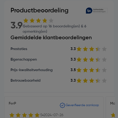
Productbeoordeling
3.9
Gebaseerd op 16 beoordeling(en) & 6
opmerking(en)
Gemiddelde klantbeoordelingen
Prestaties
3.3
Eigenschappen
3.3
Prijs-kwaliteitverhouding
3.5
Betrouwbaarheid
3.3
FerP
Mati
Geverifieerde aankoop
5
2024-07-26