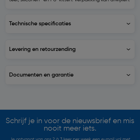
teer, siliconen- en PU-kitten. Verpakking kan afwijken.
Technische specificaties
Technische specificaties
Levering en retourzending
Levering en retourzending
Documenten en garantie
Soortgelijke artikelen
Schrijf je in voor de nieuwsbrief en mis
nooit meer iets.
Je ontvangt van ons 2 à 3 keer per week een e-mail vol met