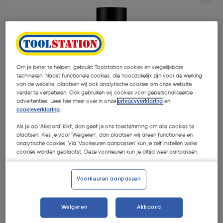
Om je beter te helpen, gebruikt Toolstation cookies en vergelijkbare
technieken. Naast functionele cookies, die noodzakelijk zijn voor de werking
van de website, plaatsen wij ook analytische cookies om onze website
verder te verbeteren. Ook gebruiken wij cookies voor gepersonaliseerde
advertenties. Lees hier meer over in onze
privacyverklaring
en
cookieverklaring
.
Als je op 'Akkoord' klikt, dan geef je ons toestemming om alle cookies te
plaatsen. Kies je voor 'Weigeren', dan plaatsen wij alleen functionele en
analytische cookies. Via 'Voorkeuren aanpassen' kun je zelf instellen welke
cookies worden geplaatst. Deze voorkeuren kun je altijd weer aanpassen.
€ 12,75
| Excl. btw € 10,54
€ 31,88/L
Voorkeuren aanpassen
Selecteer winkel - Bekijk voorraadniveaus en haal binnen 10
minuten op
Weigeren
Akkoord
Selecteer vestiging