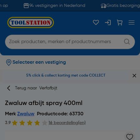
 op
94 vestigingen in Nederland
Gratis bezorging 
Selecteer een vestiging
5% click & collect korting met code COLLECT
Terug naar
Verfafbijt
Zwaluw afbijt spray 400ml
Merk
Zwaluw
Productcode: 63730
3.9
16 beoordeling(en)