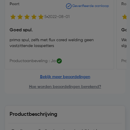
Peert
RoH
Geverifieerde aankoop
5
2022-08-01
Goed spul.
Goe
prima spul, zelfs met flux cored welding geen
Werk
vastzittende lasspetters
slijp
Productaanbeveling : Ja
Prod
Bekijk meer beoordelingen
Hoe worden beoordelingen berekend?
Productbeschrijving