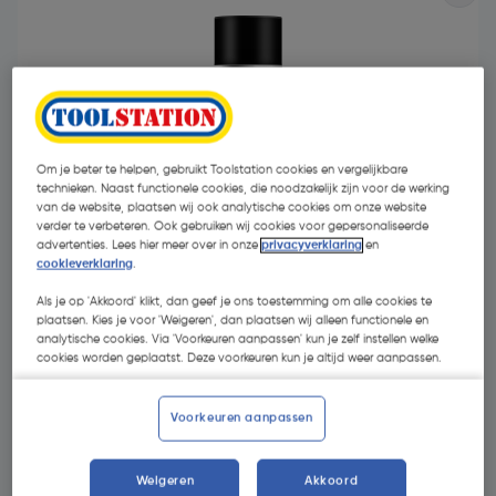
Om je beter te helpen, gebruikt Toolstation cookies en vergelijkbare
- 55 %
technieken. Naast functionele cookies, die noodzakelijk zijn voor de werking
van de website, plaatsen wij ook analytische cookies om onze website
verder te verbeteren. Ook gebruiken wij cookies voor gepersonaliseerde
advertenties. Lees hier meer over in onze
privacyverklaring
en
cookieverklaring
.
Als je op 'Akkoord' klikt, dan geef je ons toestemming om alle cookies te
plaatsen. Kies je voor 'Weigeren', dan plaatsen wij alleen functionele en
analytische cookies. Via 'Voorkeuren aanpassen' kun je zelf instellen welke
€ 5,54
cookies worden geplaatst. Deze voorkeuren kun je altijd weer aanpassen.
€ 2,52
| Excl. btw € 2,08
€ 6,30/L
Voorkeuren aanpassen
Selecteer winkel - Bekijk voorraadniveaus en haal binnen 10
Weigeren
Akkoord
minuten op