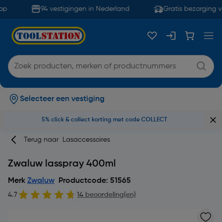
p
94 vestigingen in Nederland
Gratis bezorging v
Selecteer een vestiging
5% click & collect korting met code COLLECT
Terug naar
Lasaccessoires
Zwaluw lasspray 400ml
Merk
Zwaluw
Productcode: 51565
4.7
14 beoordeling(en)