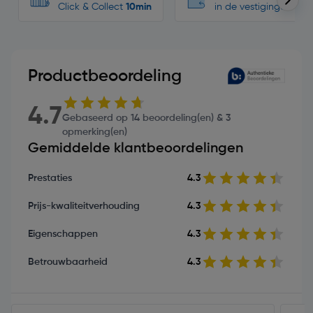
Click & Collect
10min
in de vestigingen
Productbeoordeling
4.7
Gebaseerd op 14 beoordeling(en) & 3
opmerking(en)
Gemiddelde klantbeoordelingen
Prestaties
4.3
Prijs-kwaliteitverhouding
4.3
Eigenschappen
4.3
Betrouwbaarheid
4.3