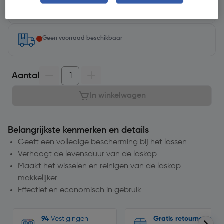
Selecteer vestiging
Geen voorraad beschikbaar
Aantal
In winkelwagen
Belangrijkste kenmerken en details
Geeft een volledige bescherming bij het lassen
Verhoogt de levensduur van de laskop
Maakt het wisselen en reinigen van de laskop
makkelijker
Effectief en economisch in gebruik
94
Vestigingen
Gratis retourneren