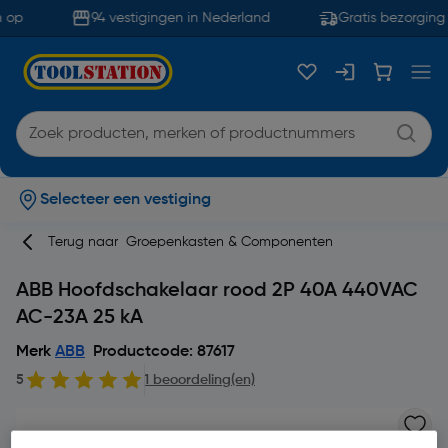
 op
94 vestigingen in Nederland
Gratis bezorging 
Selecteer een vestiging
Terug naar
Groepenkasten & Componenten
ABB Hoofdschakelaar rood 2P 40A 440VAC
AC-23A 25 kA
Merk
ABB
Productcode: 87617
5
1 beoordeling(en)