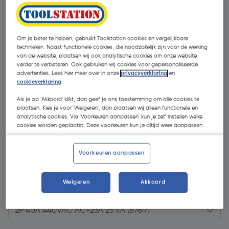
Om je beter te helpen, gebruikt Toolstation cookies en vergelijkbare
technieken. Naast functionele cookies, die noodzakelijk zijn voor de werking
van de website, plaatsen wij ook analytische cookies om onze website
verder te verbeteren. Ook gebruiken wij cookies voor gepersonaliseerde
advertenties. Lees hier meer over in onze
privacyverklaring
en
cookieverklaring
.
Als je op 'Akkoord' klikt, dan geef je ons toestemming om alle cookies te
plaatsen. Kies je voor 'Weigeren', dan plaatsen wij alleen functionele en
analytische cookies. Via 'Voorkeuren aanpassen' kun je zelf instellen welke
cookies worden geplaatst. Deze voorkeuren kun je altijd weer aanpassen.
€ 24,46
Voorkeuren aanpassen
| Excl. btw € 20,21
Weigeren
Akkoord
Kies productvariant
(1)