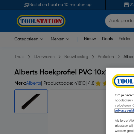
Bestel en haal na 10 minuten op
94
Nieuw
Deals
Folder
Categorieën
Merken
|
Thuis
IJzerwaren
Bouwbeslag
Profielen
Alber
Alberts Hoekprofiel PVC 10x10x1mm 
Merk:
Alberts
| Productcode: 41810
| 4.8
5
Om je beter t
noodzakelijk
verbeteren. 
privacyverk
Als je op 'Ak
plaatsen wij 
worden gepla