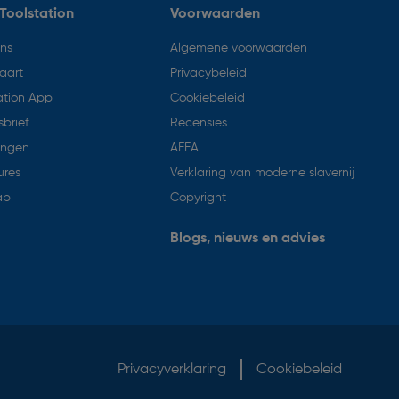
Toolstation
Voorwaarden
ons
Algemene voorwaarden
aart
Privacybeleid
ation App
Cookiebeleid
brief
Recensies
ingen
AEEA
ures
Verklaring van moderne slavernij
ap
Copyright
Blogs, nieuws en advies
Privacyverklaring
Cookiebeleid