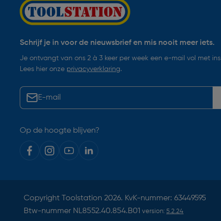
Schrijf je in voor de nieuwsbrief en mis nooit meer iets.
Je ontvangt van ons 2 à 3 keer per week een e-mail vol met insp
Lees hier onze
privacyverklaring
.
Op de hoogte blijven?
Copyright
Toolstation
2026. KvK-nummer: 63449595
Btw-nummer NL8552.40.854.B01
version:
5.2.24