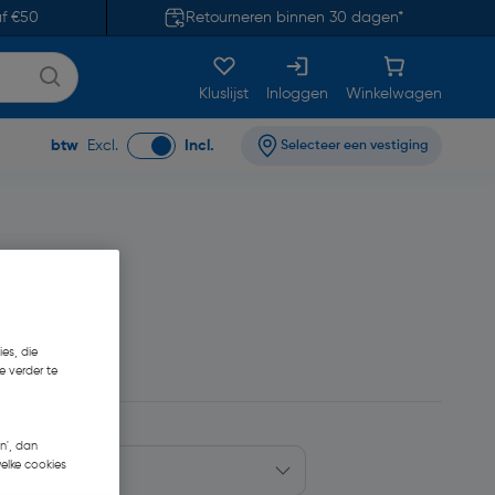
af €50
Retourneren binnen 30 dagen*
Kluslijst
Inloggen
Winkelwagen
btw
Excl.
Incl.
Selecteer een vestiging
es, die
e verder te
n', dan
welke cookies