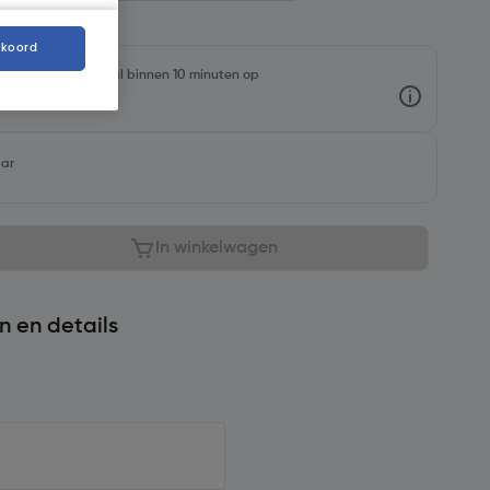
kkoord
rraadniveaus en haal binnen 10 minuten op
aar
In winkelwagen
n en details