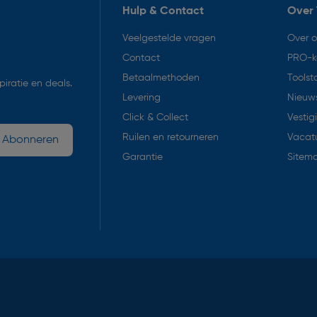
Hulp & Contact
Over 
Veelgestelde vragen
Over 
Contact
PRO-k
Betaalmethoden
Toolst
iratie en deals.
Levering
Nieuws
Click & Collect
Vestig
Ruilen en retourneren
Vacat
Abonneren
Garantie
Sitem