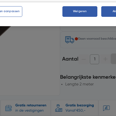
en aanpassen
Weigeren
A
Selecteer winkel - Bekijk voo
Selecteer vestiging
Geen voorraad beschikb
Aantal
Belangrijkste kenmerke
Lengte 2 meter
Gratis retourneren
Gratis bezorging
in de vestigingen
Vanaf €50,-