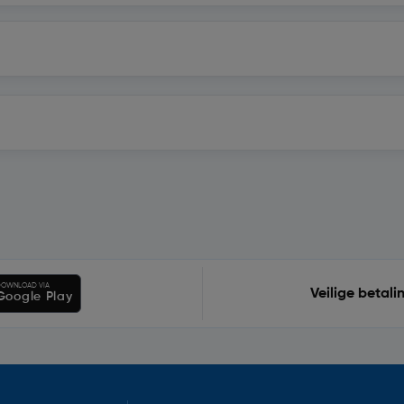
OWNLOAD VIA
Veilige betali
Google Play