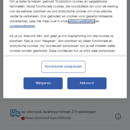
Om je beter te helpen, gebruikt Toolstation cookies en vergelijkbare
technieken. Naast functionele cookies, die noodzakelijk zijn voor de werking
van de website, plaatsen wij ook analytische cookies om onze website
verder te verbeteren. Ook gebruiken wij cookies voor gepersonaliseerde
advertenties. Lees hier meer over in onze
privacyverklaring
en
cookieverklaring
.
Als je op 'Akkoord' klikt, dan geef je ons toestemming om alle cookies te
plaatsen. Kies je voor 'Weigeren', dan plaatsen wij alleen functionele en
analytische cookies. Via 'Voorkeuren aanpassen' kun je zelf instellen welke
cookies worden geplaatst. Deze voorkeuren kun je altijd weer aanpassen.
Voorkeuren aanpassen
Weigeren
Akkoord
€ 89,99
| Excl. btw € 74,37
op voorraad, leverbaar binnen 3-5 werkdagen.
Geen voorraad beschikbaar