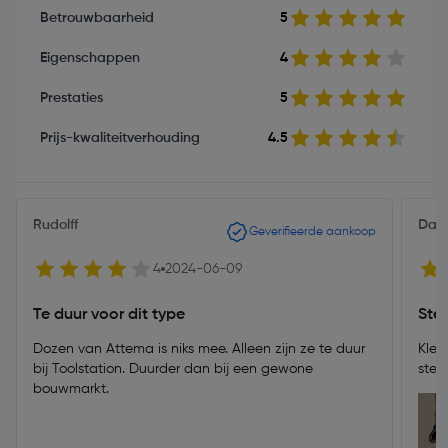
Betrouwbaarheid
5
Eigenschappen
4
Prestaties
5
Prijs-kwaliteitverhouding
4.5
Rudolff
Dav
Geverifieerde aankoop
4
2024-06-09
Te duur voor dit type
Ste
Dozen van Attema is niks mee. Alleen zijn ze te duur
Klem
bij Toolstation. Duurder dan bij een gewone
stev
bouwmarkt.