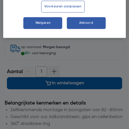
Voorkeuren aanpassen
Selecteer winkel - Bekijk voorraadniveaus en haal binnen 10
Weigeren
Akkoord
minuten op
Selecteer vestiging
op voorraad.
Morgen bezorgd
.
20+
voor bezorging
Aantal
In winkelwagen
Belangrijkste kenmerken en details
Zelfklemmende montage in boorgaten van 82 -85mm
Geschikt voor o.a. kalkzandsteen, gips en cellenbeton
360° draaibare ring