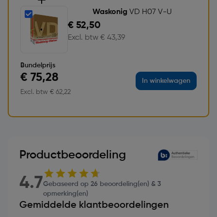
Waskonig
VD H07 V-U
€ 52,50
Excl. btw € 43,39
Bundelprijs
€ 75,28
In winkelwagen
Excl. btw € 62,22
Productbeoordeling
4.7
Gebaseerd op 26 beoordeling(en) & 3
opmerking(en)
Gemiddelde klantbeoordelingen