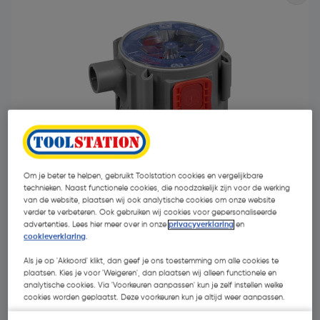
Om je beter te helpen, gebruikt Toolstation cookies en vergelijkbare
technieken. Naast functionele cookies, die noodzakelijk zijn voor de werking
van de website, plaatsen wij ook analytische cookies om onze website
verder te verbeteren. Ook gebruiken wij cookies voor gepersonaliseerde
€ 2,19
advertenties. Lees hier meer over in onze
privacyverklaring
en
| Excl. btw € 1,81
cookieverklaring
.
Als je op 'Akkoord' klikt, dan geef je ons toestemming om alle cookies te
plaatsen. Kies je voor 'Weigeren', dan plaatsen wij alleen functionele en
Kies productvariant
(1)
analytische cookies. Via 'Voorkeuren aanpassen' kun je zelf instellen welke
cookies worden geplaatst. Deze voorkeuren kun je altijd weer aanpassen.