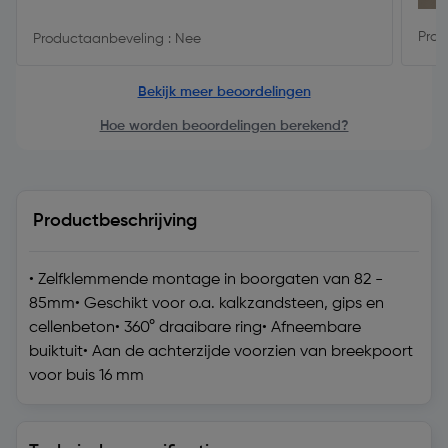
Prod
Productaanbeveling : Nee
Bekijk meer beoordelingen
Hoe worden beoordelingen berekend?
Productbeschrijving
• Zelfklemmende montage in boorgaten van 82 -
85mm• Geschikt voor o.a. kalkzandsteen, gips en
cellenbeton• 360° draaibare ring• Afneembare
buiktuit• Aan de achterzijde voorzien van breekpoort
voor buis 16 mm
Technische specificaties