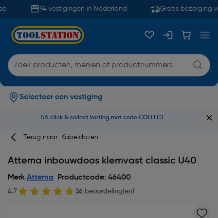
p
94 vestigingen in Nederland
Gratis bezorging va
Selecteer een vestiging
5% click & collect korting met code COLLECT
Terug naar
Kabeldozen
Attema inbouwdoos klemvast classic U40
Merk
Attema
Productcode: 46400
4.7
26 beoordeling(en)