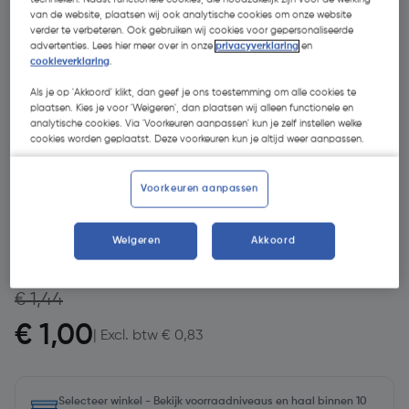
van de website, plaatsen wij ook analytische cookies om onze website
verder te verbeteren. Ook gebruiken wij cookies voor gepersonaliseerde
advertenties. Lees hier meer over in onze
privacyverklaring
en
cookieverklaring
.
Als je op 'Akkoord' klikt, dan geef je ons toestemming om alle cookies te
plaatsen. Kies je voor 'Weigeren', dan plaatsen wij alleen functionele en
analytische cookies. Via 'Voorkeuren aanpassen' kun je zelf instellen welke
cookies worden geplaatst. Deze voorkeuren kun je altijd weer aanpassen.
- 31 %
Voorkeuren aanpassen
Weigeren
Akkoord
€ 1,44
€ 1,00
| Excl. btw € 0,83
Selecteer winkel - Bekijk voorraadniveaus en haal binnen 10