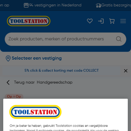
n op
94 vestigingen in Nederland
Gratis bezorgin
Selecteer een vestiging
5% click & collect korting met code COLLECT
Terug naar
Handgereedschap
Op = Op
Bahco dop 11mm 1/4"
Merk
Bahco
Productcode: 97879
Om je beter te helpen, gebruikt Toolstation cookies en vergelijkbare
technieken. Naast functionele cookies, die noodzakelijk zijn voor de werking