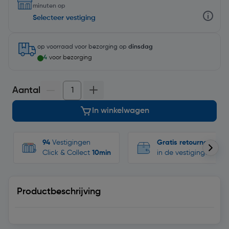
minuten op
Selecteer vestiging
op voorraad
voor bezorging op
dinsdag
4
voor bezorging
Aantal
In winkelwagen
94
Vestigingen
Gratis retourneren
Click & Collect
10min
in de vestigingen
Productbeschrijving